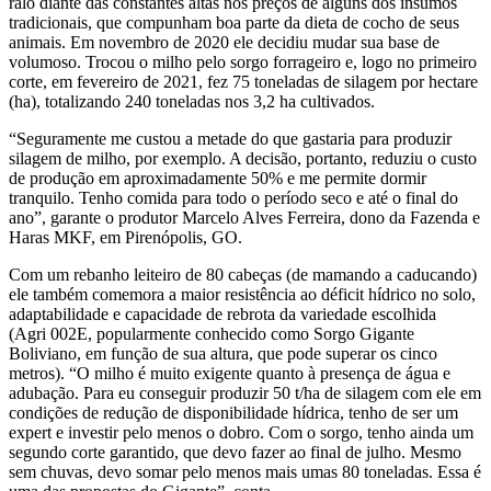
ralo diante das constantes altas nos preços de alguns dos insumos
tradicionais, que compunham boa parte da dieta de cocho de seus
animais. Em novembro de 2020 ele decidiu mudar sua base de
volumoso. Trocou o milho pelo sorgo forrageiro e, logo no primeiro
corte, em fevereiro de 2021, fez 75 toneladas de silagem por hectare
(ha), totalizando 240 toneladas nos 3,2 ha cultivados.
“Seguramente me custou a metade do que gastaria para produzir
silagem de milho, por exemplo. A decisão, portanto, reduziu o custo
de produção em aproximadamente 50% e me permite dormir
tranquilo. Tenho comida para todo o período seco e até o final do
ano”, garante o produtor Marcelo Alves Ferreira, dono da Fazenda e
Haras MKF, em Pirenópolis, GO.
Com um rebanho leiteiro de 80 cabeças (de mamando a caducando)
ele também comemora a maior resistência ao déficit hídrico no solo,
adaptabilidade e capacidade de rebrota da variedade escolhida
(Agri 002E, popularmente conhecido como Sorgo Gigante
Boliviano, em função de sua altura, que pode superar os cinco
metros). “O milho é muito exigente quanto à presença de água e
adubação. Para eu conseguir produzir 50 t/ha de silagem com ele em
condições de redução de disponibilidade hídrica, tenho de ser um
expert e investir pelo menos o dobro. Com o sorgo, tenho ainda um
segundo corte garantido, que devo fazer ao final de julho. Mesmo
sem chuvas, devo somar pelo menos mais umas 80 toneladas. Essa é