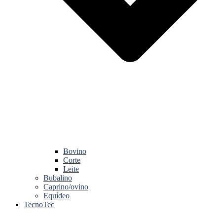
Bovino
Corte
Leite
Bubalino
Caprino/ovino
Equídeo
TecnoTec