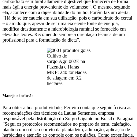
carboidrato estrutural altamente digestível que fornecerá de forma
mais ágil a energia proveniente do volumoso”. O mesmo, segundo
ela, acontece com a digestibilidade do milho. Porém faz um alerta:
“Há de se ter cautela em sua utilização, pois o carboidrato do cereal
é o amido que, apesar de ser uma excelente fonte de energia,
modifica drasticamente a microbiologia ruminal se fornecido em
elevados teores. Recomendo sempre a orientação técnica de um
profissional para a formulação da dieta”.
Cultivo do
sorgo Agri 002E na
Fazenda e Haras
MKF: 240 toneladas
de silagem em 3,2
hectares
Manejo e inclusão
Para obter a boa produtividade, Ferreira conta que seguiu à risca as
recomendações dos técnicos da Latina Sementes, empresa
responsável pela distribuição do Sorgo Gigante no Brasil e Paraguai.
“Segui os protocolos recomendados no preparo da terra, calefação,
plantio com o disco correto da plantadeira, adubação, aplicação de
herbicidas e atenção ao controle com os pulgões. Como experiência,