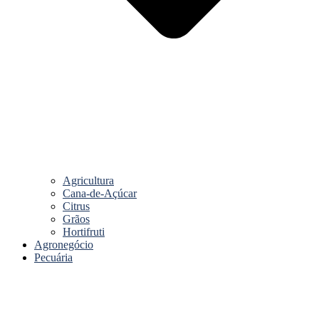
Agricultura
Cana-de-Açúcar
Citrus
Grãos
Hortifruti
Agronegócio
Pecuária