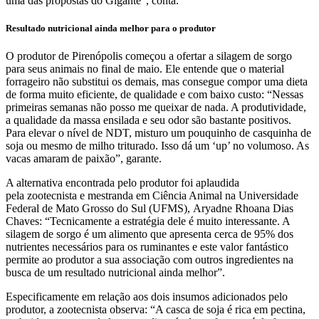
uma das propostas do Gigante”, conta.
Resultado nutricional ainda melhor para o produtor
O produtor de Pirenópolis começou a ofertar a silagem de sorgo
para seus animais no final de maio. Ele entende que o material
forrageiro não substitui os demais, mas consegue compor uma dieta
de forma muito eficiente, de qualidade e com baixo custo: “Nessas
primeiras semanas não posso me queixar de nada. A produtividade,
a qualidade da massa ensilada e seu odor são bastante positivos.
Para elevar o nível de NDT, misturo um pouquinho de casquinha de
soja ou mesmo de milho triturado. Isso dá um ‘up’ no volumoso. As
vacas amaram de paixão”, garante.
A alternativa encontrada pelo produtor foi aplaudida
pela zootecnista e mestranda em Ciência Animal na Universidade
Federal de Mato Grosso do Sul (UFMS), Aryadne Rhoana Dias
Chaves: “Tecnicamente a estratégia dele é muito interessante. A
silagem de sorgo é um alimento que apresenta cerca de 95% dos
nutrientes necessários para os ruminantes e este valor fantástico
permite ao produtor a sua associação com outros ingredientes na
busca de um resultado nutricional ainda melhor”.
Especificamente em relação aos dois insumos adicionados pelo
produtor, a zootecnista observa: “A casca de soja é rica em pectina,