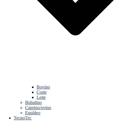
Bovino
Corte
Leite
Bubalino
Caprino/ovino
Equídeo
TecnoTec