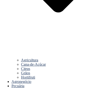
Agricultura
Cana-de-Açúcar
Citrus
Grãos
Hortifruti
Agronegócio
Pecuária