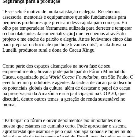
Segurança para a produção
“Esse selo é motivo de muita satisfação e alegria. Recebemos
assessoria, mentorias e equipamentos que são fundamentais para
pequenos produtores que precisam dessa ajuda para começar. Eu
olho pra temperadeira [ferramenta utilizada para derreter e temperar
o chocolate antes da comercialização] que recebemos através do
projeto e me enche de paixão e alegria. Antes levávamos cinco dias
para preparar o chocolate que hoje levamos dois”, relata Jiovana
Lunelli, produtora rural e dona do Cacau Xingu
Como parte dos espaços alcançados na nova fase de seu
empreendimento, Jiovana pode participar do Fórum Mundial do
Cacau, organizado pela
World Cocoa Foundation,
em São Paulo. O
evento reuniu produtores e agentes da cadeia de cacau para discutir
os potenciais globais da cultura, além de destacar o papel do cacau
na preservação da Amazônia e sua participação na COP 30, que
discutirá, dentre outros temas, a geração de renda sustentável no
bioma.
“Participar do fórum e ouvir depoimentos tão importantes nos
mostra que estamos no caminho certo. Pude apresentar o sistema
agroflorestal que usamos e pelo qual sou apaixonada e fiquei muito
feliz de ouvir de tanta gente não só do Brasil, mas de todos os cantos