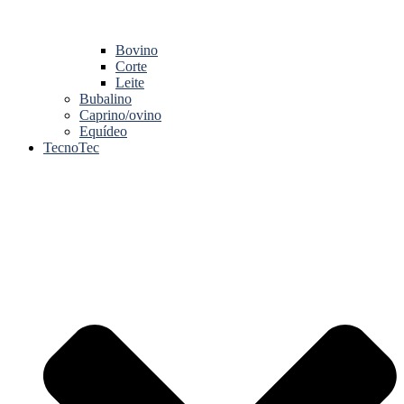
Bovino
Corte
Leite
Bubalino
Caprino/ovino
Equídeo
TecnoTec