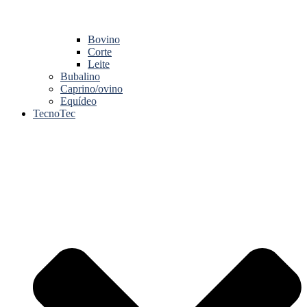
Bovino
Corte
Leite
Bubalino
Caprino/ovino
Equídeo
TecnoTec