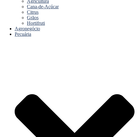
Agricultura
Cana-de-Açúcar
Citrus
Grãos
Hortifruti
Agronegócio
Pecuária