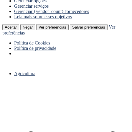
Gerenciar opções
Gerenciar serviços
Gerenciar {vendor_count} fornecedores
Leia mais sobre esses objetivos
Ver
Aceitar
Negar
Ver preferências
Salvar preferências
preferências
Política de Cookies
Política de privacidade
Ir
para
Agricultura
o
conteúdo