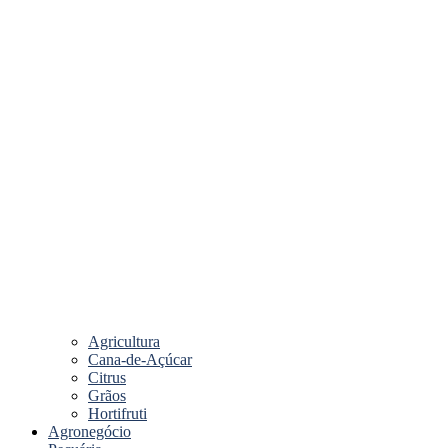
Agricultura
Cana-de-Açúcar
Citrus
Grãos
Hortifruti
Agronegócio