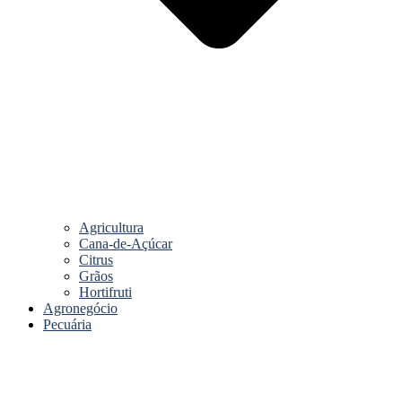
Agricultura
Cana-de-Açúcar
Citrus
Grãos
Hortifruti
Agronegócio
Pecuária