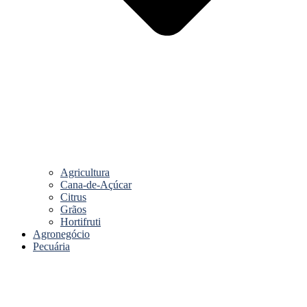
Agricultura
Cana-de-Açúcar
Citrus
Grãos
Hortifruti
Agronegócio
Pecuária