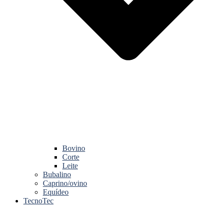
Bovino
Corte
Leite
Bubalino
Caprino/ovino
Equídeo
TecnoTec