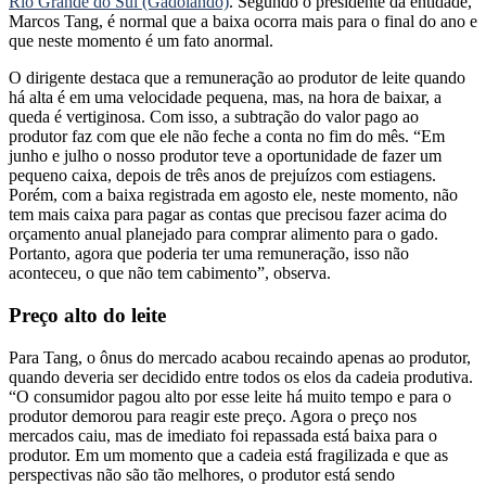
Rio Grande do Sul (Gadolando)
. Segundo o presidente da entidade,
Marcos Tang, é normal que a baixa ocorra mais para o final do ano e
que neste momento é um fato anormal.
O dirigente destaca que a remuneração ao produtor de leite quando
há alta é em uma velocidade pequena, mas, na hora de baixar, a
queda é vertiginosa. Com isso, a subtração do valor pago ao
produtor faz com que ele não feche a conta no fim do mês. “Em
junho e julho o nosso produtor teve a oportunidade de fazer um
pequeno caixa, depois de três anos de prejuízos com estiagens.
Porém, com a baixa registrada em agosto ele, neste momento, não
tem mais caixa para pagar as contas que precisou fazer acima do
orçamento anual planejado para comprar alimento para o gado.
Portanto, agora que poderia ter uma remuneração, isso não
aconteceu, o que não tem cabimento”, observa.
Preço alto do leite
Para Tang, o ônus do mercado acabou recaindo apenas ao produtor,
quando deveria ser decidido entre todos os elos da cadeia produtiva.
“O consumidor pagou alto por esse leite há muito tempo e para o
produtor demorou para reagir este preço. Agora o preço nos
mercados caiu, mas de imediato foi repassada está baixa para o
produtor. Em um momento que a cadeia está fragilizada e que as
perspectivas não são tão melhores, o produtor está sendo