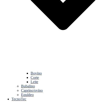
Bovino
Corte
Leite
Bubalino
Caprino/ovino
Equídeo
TecnoTec