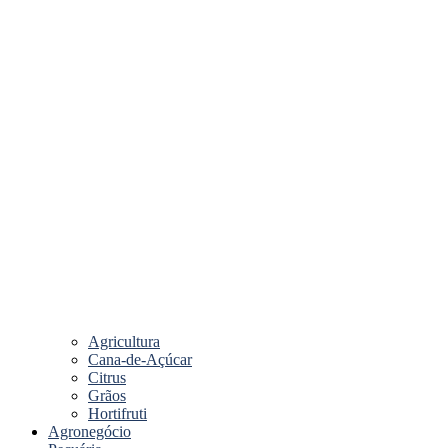
Agricultura
Cana-de-Açúcar
Citrus
Grãos
Hortifruti
Agronegócio