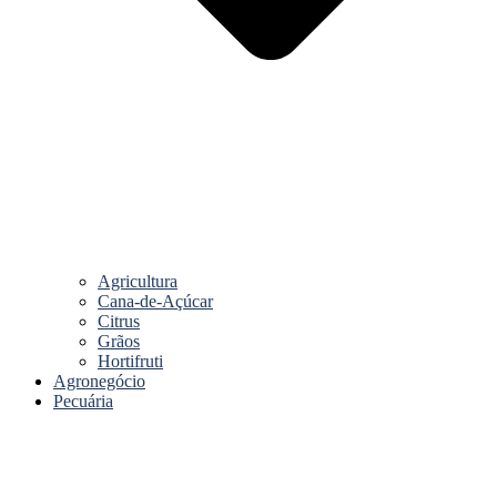
Agricultura
Cana-de-Açúcar
Citrus
Grãos
Hortifruti
Agronegócio
Pecuária