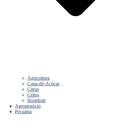
Agricultura
Cana-de-Açúcar
Citrus
Grãos
Hortifruti
Agronegócio
Pecuária