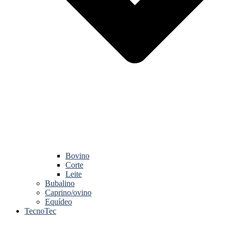
Bovino
Corte
Leite
Bubalino
Caprino/ovino
Equídeo
TecnoTec