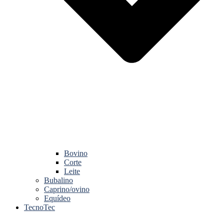
Bovino
Corte
Leite
Bubalino
Caprino/ovino
Equídeo
TecnoTec