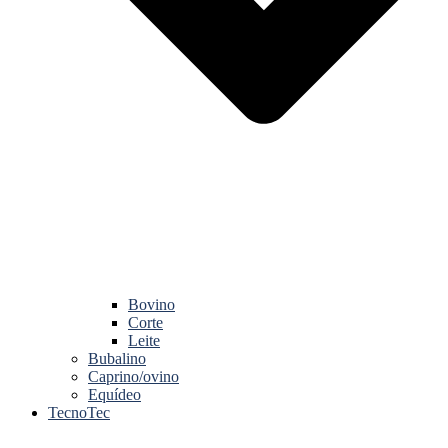
Bovino
Corte
Leite
Bubalino
Caprino/ovino
Equídeo
TecnoTec