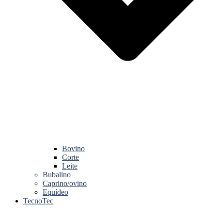
Bovino
Corte
Leite
Bubalino
Caprino/ovino
Equídeo
TecnoTec