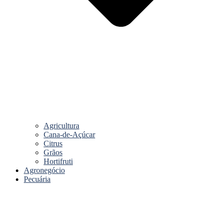
Agricultura
Cana-de-Açúcar
Citrus
Grãos
Hortifruti
Agronegócio
Pecuária