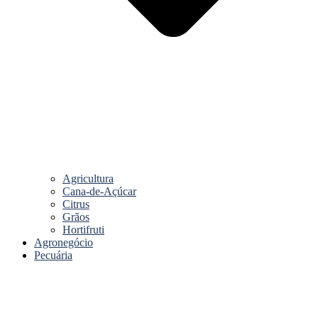
Agricultura
Cana-de-Açúcar
Citrus
Grãos
Hortifruti
Agronegócio
Pecuária