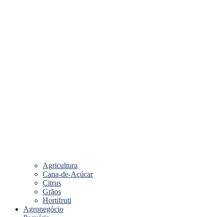
Agricultura
Cana-de-Açúcar
Citrus
Grãos
Hortifruti
Agronegócio