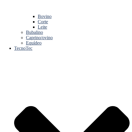
Bovino
Corte
Leite
Bubalino
Caprino/ovino
Equídeo
TecnoTec