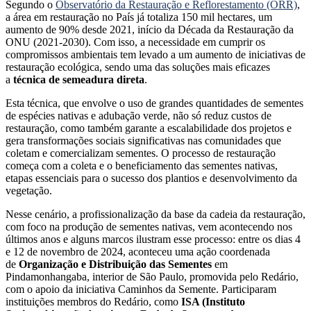
Segundo o
Observatório da Restauração e Reflorestamento (ORR)
,
a área em restauração no País já totaliza 150 mil hectares, um
aumento de 90% desde 2021, início da Década da Restauração da
ONU (2021-2030). Com isso, a necessidade em cumprir os
compromissos ambientais tem levado a um aumento de iniciativas de
restauração ecológica, sendo uma das soluções mais eficazes
a
técnica de semeadura direta
.
Esta técnica, que envolve o uso de grandes quantidades de sementes
de espécies nativas e adubação verde, não só reduz custos de
restauração, como também garante a escalabilidade dos projetos e
gera transformações sociais significativas nas comunidades que
coletam e comercializam sementes. O processo de restauração
começa com a coleta e o beneficiamento das sementes nativas,
etapas essenciais para o sucesso dos plantios e desenvolvimento da
vegetação.
Nesse cenário, a profissionalização da base da cadeia da restauração,
com foco na produção de sementes nativas, vem acontecendo nos
últimos anos e alguns marcos ilustram esse processo: entre os dias 4
e 12 de novembro de 2024, aconteceu uma ação coordenada
de
Organização e Distribuição das Sementes
em
Pindamonhangaba, interior de São Paulo, promovida pelo Redário,
com o apoio da iniciativa Caminhos da Semente. Participaram
instituições membros do Redário, como
ISA (Instituto