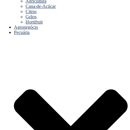
Agricultura
Cana-de-Açúcar
Citrus
Grãos
Hortifruti
Agronegócio
Pecuária