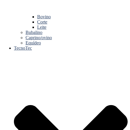
Bovino
Corte
Leite
Bubalino
Caprino/ovino
Equídeo
TecnoTec