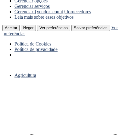
Gerenciar opções
Gerenciar serviços
Gerenciar {vendor_count} fornecedores
Leia mais sobre esses objetivos
Ver
Aceitar
Negar
Ver preferências
Salvar preferências
preferências
Política de Cookies
Política de privacidade
Ir
para
Agricultura
o
conteúdo