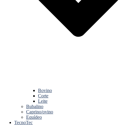
Bovino
Corte
Leite
Bubalino
Caprino/ovino
Equídeo
TecnoTec