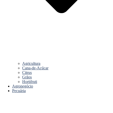
Agricultura
Cana-de-Açúcar
Citrus
Grãos
Hortifruti
Agronegócio
Pecuária