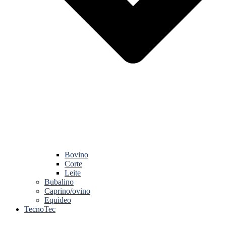
Bovino
Corte
Leite
Bubalino
Caprino/ovino
Equídeo
TecnoTec