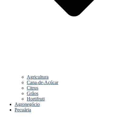
Agricultura
Cana-de-Açúcar
Citrus
Grãos
Hortifruti
Agronegócio
Pecuária