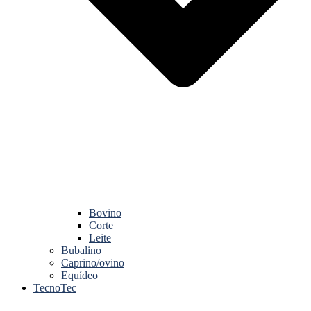
Bovino
Corte
Leite
Bubalino
Caprino/ovino
Equídeo
TecnoTec