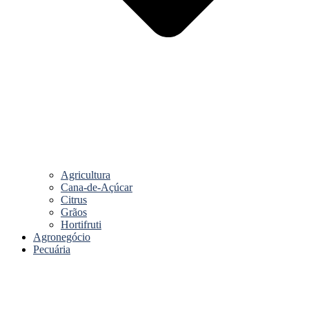
Agricultura
Cana-de-Açúcar
Citrus
Grãos
Hortifruti
Agronegócio
Pecuária