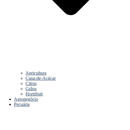
Agricultura
Cana-de-Açúcar
Citrus
Grãos
Hortifruti
Agronegócio
Pecuária