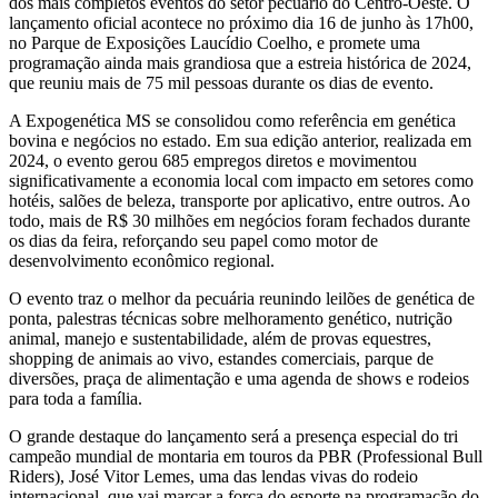
dos mais completos eventos do setor pecuário do Centro-Oeste. O
lançamento oficial acontece no próximo dia 16 de junho às 17h00,
no Parque de Exposições Laucídio Coelho, e promete uma
programação ainda mais grandiosa que a estreia histórica de 2024,
que reuniu mais de 75 mil pessoas durante os dias de evento.
A Expogenética MS se consolidou como referência em genética
bovina e negócios no estado. Em sua edição anterior, realizada em
2024, o evento gerou 685 empregos diretos e movimentou
significativamente a economia local com impacto em setores como
hotéis, salões de beleza, transporte por aplicativo, entre outros. Ao
todo, mais de R$ 30 milhões em negócios foram fechados durante
os dias da feira, reforçando seu papel como motor de
desenvolvimento econômico regional.
O evento traz o melhor da pecuária reunindo leilões de genética de
ponta, palestras técnicas sobre melhoramento genético, nutrição
animal, manejo e sustentabilidade, além de provas equestres,
shopping de animais ao vivo, estandes comerciais, parque de
diversões, praça de alimentação e uma agenda de shows e rodeios
para toda a família.
O grande destaque do lançamento será a presença especial do tri
campeão mundial de montaria em touros da PBR (Professional Bull
Riders), José Vitor Lemes, uma das lendas vivas do rodeio
internacional, que vai marcar a força do esporte na programação do