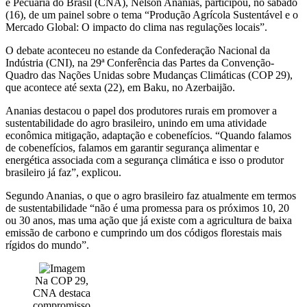
e Pecuária do Brasil (CNA), Nelson Ananias, participou, no sábado
(16), de um painel sobre o tema “Produção Agrícola Sustentável e o
Mercado Global: O impacto do clima nas regulações locais”.
O debate aconteceu no estande da Confederação Nacional da
Indústria (CNI), na 29ª Conferência das Partes da Convenção-
Quadro das Nações Unidas sobre Mudanças Climáticas (COP 29),
que acontece até sexta (22), em Baku, no Azerbaijão.
Ananias destacou o papel dos produtores rurais em promover a
sustentabilidade do agro brasileiro, unindo em uma atividade
econômica mitigação, adaptação e cobenefícios. “Quando falamos
de cobenefícios, falamos em garantir segurança alimentar e
energética associada com a segurança climática e isso o produtor
brasileiro já faz”, explicou.
Segundo Ananias, o que o agro brasileiro faz atualmente em termos
de sustentabilidade “não é uma promessa para os próximos 10, 20
ou 30 anos, mas uma ação que já existe com a agricultura de baixa
emissão de carbono e cumprindo um dos códigos florestais mais
rígidos do mundo”.
Na COP 29,
CNA destaca
compromisso