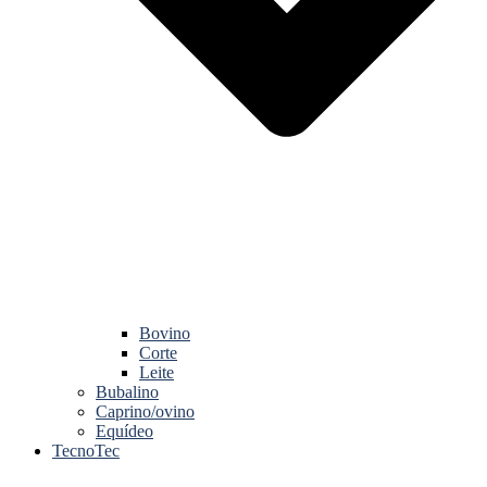
Bovino
Corte
Leite
Bubalino
Caprino/ovino
Equídeo
TecnoTec