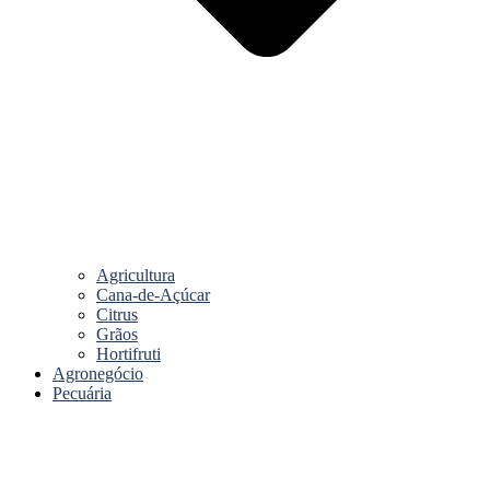
Agricultura
Cana-de-Açúcar
Citrus
Grãos
Hortifruti
Agronegócio
Pecuária