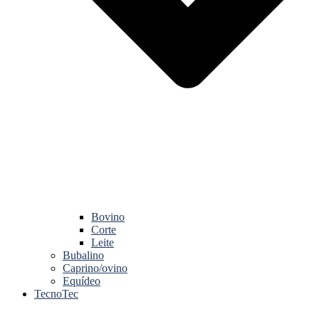
Bovino
Corte
Leite
Bubalino
Caprino/ovino
Equídeo
TecnoTec