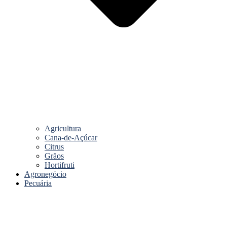
Agricultura
Cana-de-Açúcar
Citrus
Grãos
Hortifruti
Agronegócio
Pecuária