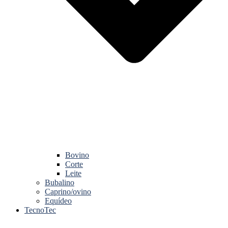
Bovino
Corte
Leite
Bubalino
Caprino/ovino
Equídeo
TecnoTec