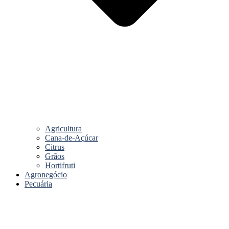
Agricultura
Cana-de-Açúcar
Citrus
Grãos
Hortifruti
Agronegócio
Pecuária