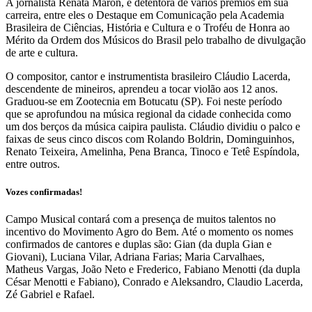
A jornalista Renata Maron, é detentora de vários prêmios em sua
carreira, entre eles o Destaque em Comunicação pela Academia
Brasileira de Ciências, História e Cultura e o Troféu de Honra ao
Mérito da Ordem dos Músicos do Brasil pelo trabalho de divulgação
de arte e cultura.
O compositor, cantor e instrumentista brasileiro Cláudio Lacerda,
descendente de mineiros, aprendeu a tocar violão aos 12 anos.
Graduou-se em Zootecnia em Botucatu (SP). Foi neste período
que se aprofundou na música regional da cidade conhecida como
um dos berços da música caipira paulista. Cláudio dividiu o palco e
faixas de seus cinco discos com Rolando Boldrin, Dominguinhos,
Renato Teixeira, Amelinha, Pena Branca, Tinoco e Tetê Espíndola,
entre outros.
Vozes confirmadas!
Campo Musical contará com a presença de muitos talentos no
incentivo do Movimento Agro do Bem. Até o momento os nomes
confirmados de cantores e duplas são: Gian (da dupla Gian e
Giovani), Luciana Vilar, Adriana Farias; Maria Carvalhaes,
Matheus Vargas, João Neto e Frederico, Fabiano Menotti (da dupla
César Menotti e Fabiano), Conrado e Aleksandro, Claudio Lacerda,
Zé Gabriel e Rafael.