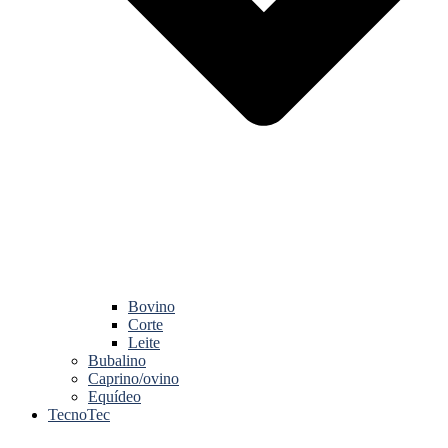
Bovino
Corte
Leite
Bubalino
Caprino/ovino
Equídeo
TecnoTec