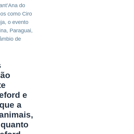
ant’Ana do
dos como Ciro
ja, o evento
ina, Paraguai,
câmbio de
s
rão
te
eford e
 que a
 animais,
 quanto