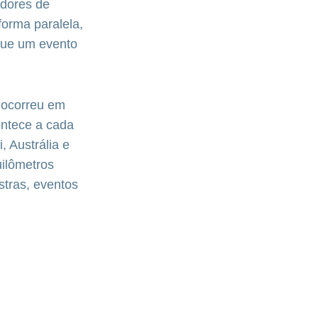
adores de
orma paralela,
que um evento
a ocorreu em
ontece a cada
, Austrália e
uilômetros
stras, eventos