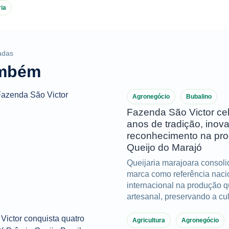
ia
adas
ambém
Agronegócio
Bubalino
Fazenda São Victor ce
anos de tradição, inov
reconhecimento na pr
Queijo do Marajó
Queijaria marajoara consol
marca como referência naci
internacional na produção q
artesanal, preservando a cul
do Marajó e acumulando im
conquistas ao longo de dua
Agricultura
Agronegócio