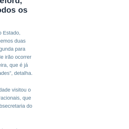
eford,
odos os
o Estado,
izemos duas
egunda para
e irão ocorrer
ra, que é já
des”, detalha.
ade visitou o
acionais, que
bsecretaria do