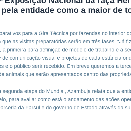
ª Exposição Nacional da raça Her
 pela entidade como a maior de t
arativos para a Gira Técnica por fazendas no interior d
que as visitas preparatórias serão em três fases. “Já f
a, a primeira para definição de modelo de trabalho e a s
e de comunicação visual e projetos de cada estância ond
 e o público será recebido. Em breve queremos a tercei
e animais que serão apresentados dentro das proprieda
 segunda etapa do Mundial, Azambuja relata que a entid
eio, para avaliar como está o andamento das ações oper
rceria da Farsul e do governo do Estado através da su