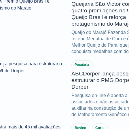
Queijaria São Victor co
quatro premiações no 
Queijo Brasil e reforça
protagonismo do Maraj
Queijo do Marajó Fazenda S
recebe Medalha de Ouro e é 
Melhor Queijo do Pará; que
conquista medalhas com doc
manteiga de búfala.
Pecuária
ABCDorper lança pesq
estruturar o PMG Dorp
Dorper
Pesquisa on-line é aberta a
associados e não associado
auxiliar na construção de 
de Melhoramento Genético 
eficiente e alinhado à reali
Bovino
Corte