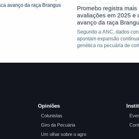
Promebo registra mais 
avaliações em 2025 e 
avanço da raça Brang
Segundo a ANC, dados con
apontam expansão contínua
genética na pecuária de cor
Opiniões
Insti
Colunistas
Even
Giro da Pecuária
Cont
Um olhar sobre o agro