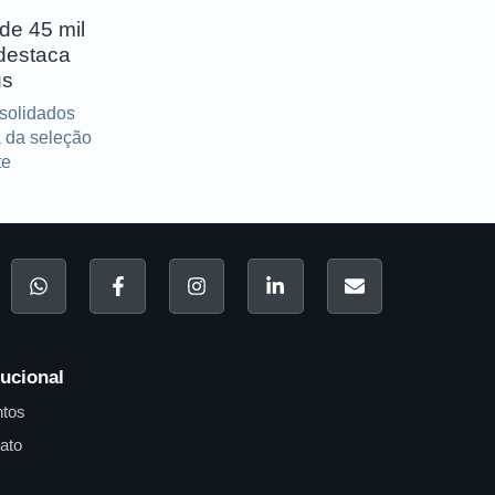
de 45 mil
destaca
us
solidados
 da seleção
te
tucional
tos
ato