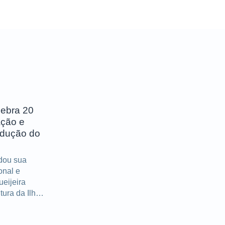
lebra 20
ação e
odução do
idou sua
onal e
ueijeira
tura da Ilha
portantes
s décadas