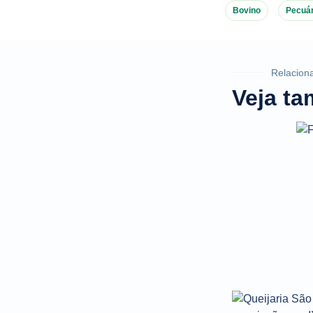
Bovino
Pecuár
Relacion
Veja t