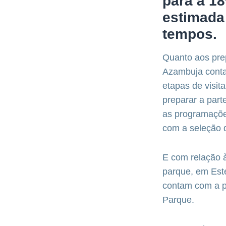
para a 18
estimada
tempos.
Quanto aos prep
Azambuja conta 
etapas de visit
preparar a part
as programações
com a seleção d
E com relação à
parque, em Est
contam com a pa
Parque.