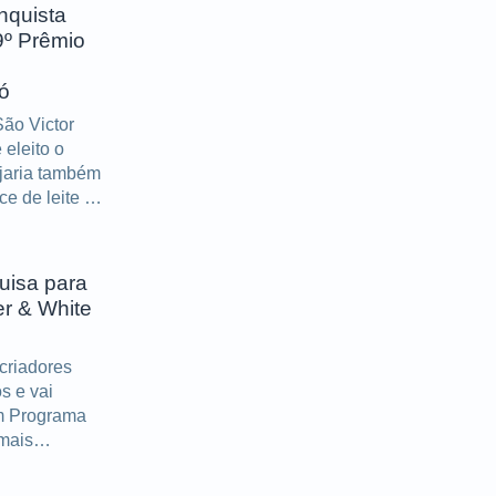
nquista
9º Prêmio
ó
ão Victor
eleito o
ijaria também
e de leite e
uisa para
er & White
 criadores
s e vai
um Programa
mais
dade do setor