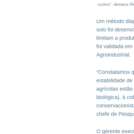
custos”, destaca 
Um método diagn
solo foi desenv
limitam a produ
foi validada e
Agroindustrial.
“Constatamos qu
estabilidade de
agrícolas estão 
biológica), à c
conservacionist
chefe de Pesqui
O gerente exec