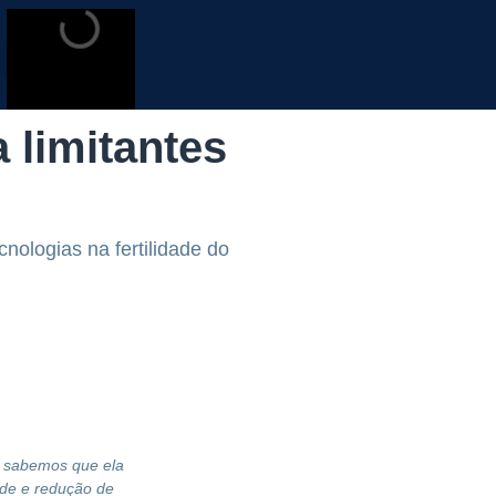
 limitantes
ologias na fertilidade do
, sabemos que ela
ade e redução de