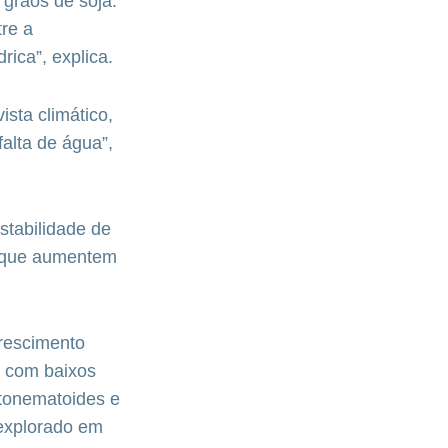
 grãos de soja.
re a
rica”, explica.
sta climático,
falta de água”,
stabilidade de
s que aumentem
crescimento
, com baixos
fitonematoides e
 explorado em