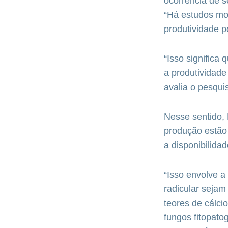
ocorrência de s
“Há estudos mo
produtividade po
“Isso significa
a produtividade
avalia o pesqui
Nesse sentido, 
produção estão
a disponibilida
“Isso envolve a
radicular sejam
teores de cálci
fungos fitopato