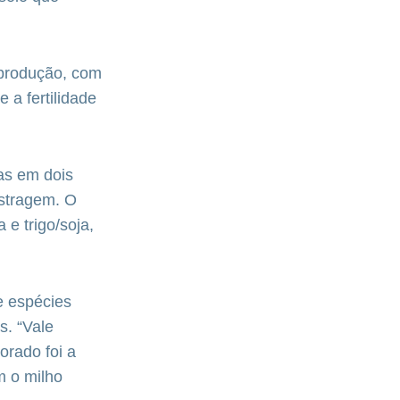
 produção, com
 a fertilidade
das em dois
stragem. O
e trigo/soja,
e espécies
s. “Vale
orado foi a
m o milho