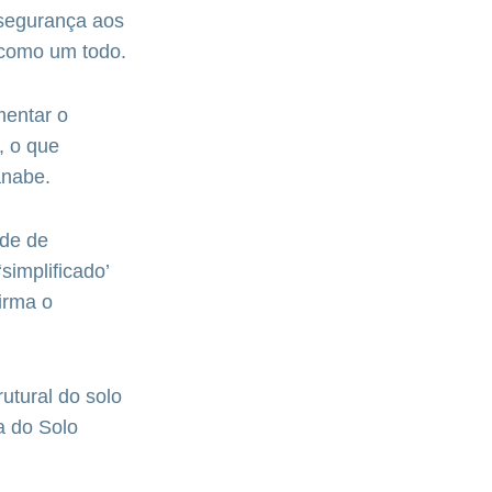
segurança aos
 como um todo.
mentar o
, o que
anabe.
ade de
simplificado’
irma o
utural do solo
a do Solo