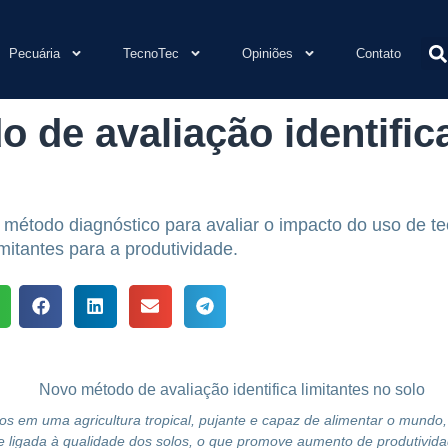
Pecuária
TecnoTec
Opiniões
Contato
 de avaliação identifica
todo diagnóstico para avaliar o impacto do uso de tecn
limitantes para a produtividade.
 em uma agricultura tropical, pujante e capaz de alimentar o mundo
e ligada à qualidade dos solos, o que promove aumento de produtivid