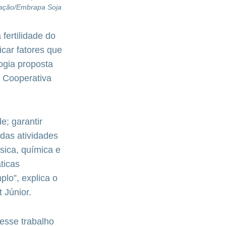
gação/Embrapa Soja
fertilidade do
icar fatores que
ogia proposta
r Cooperativa
e; garantir
 das atividades
ísica, química e
ticas
plo”, explica o
 Júnior.
esse trabalho