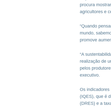
procura mostra
agricultores e
“Quando pensamo
mundo, sabemos 
promove aument
“A sustentabili
realização de um
pelos produtore
executivo.
Os indicadores 
(IQES), que é d
(DRES) e a taxa