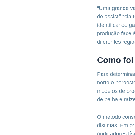
“Uma grande va
de assistência 
identificando g
produção face à
diferentes regi
Como foi
Para determina
norte e noroest
modelos de prod
de palha e raíz
O método conseg
distintas. Em pr
(indicadores fís