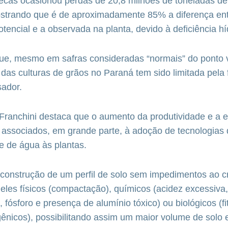
ecas ocasionou perdas de 20,8 milhões de toneladas de
strando que é de aproximadamente 85% a diferença ent
tencial e a observada na planta, devido à deficiência híd
 que, mesmo em safras consideradas “normais” do ponto vi
 das culturas de grãos no Paraná tem sido limitada pela 
sador.
Franchini destaca que o aumento da produtividade e a e
 associados, em grande parte, à adoção de tecnologia
de de água às plantas.
 construção de um perfil de solo sem impedimentos ao 
 eles físicos (compactação), químicos (acidez excessiva
o, fósforo e presença de alumínio tóxico) ou biológicos (
gênicos), possibilitando assim um maior volume de solo