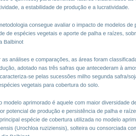
tividade, a estabilidade de produção e a lucratividade.
 metodologia consegue avaliar o impacto de modelos de
de de espécies vegetais e aporte de palha e raízes, sobre
a Balbinot
ar as análises e comparações, as áreas foram classifica
dução, adotado nas três safras que antecederam à amo
aracteriza-se pelas sucessões milho segunda safra/soja 
espécies vegetais para cobertura do solo.
 o modelo aprimorado é aquele com maior diversidade d
or potencial de produção e persistência de palha e raíze
principal espécie de cobertura utilizada no modelo aprim
iensis (Urochloa ruziziensis), solteira ou consorciada co