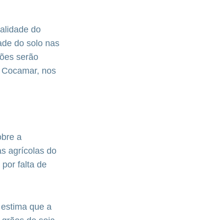
alidade do
ade do solo nas
ções serão
a Cocamar, nos
obre a
as agrícolas do
por falta de
 estima que a