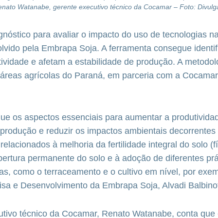
Renato Watanabe, gerente executivo técnico da Cocamar – Foto: Divul
óstico para avaliar o impacto do uso de tecnologias na 
olvido pela Embrapa Soja. A ferramenta consegue identif
tividade e afetam a estabilidade de produção. A metodol
m áreas agrícolas do Paraná, em parceria com a Cocama
e os aspectos essenciais para aumentar a produtividad
 produção e reduzir os impactos ambientais decorrentes
relacionados à melhoria da fertilidade integral do solo (f
obertura permanente do solo e à adoção de diferentes prá
as, como o terraceamento e o cultivo em nível, por exem
sa e Desenvolvimento da Embrapa Soja, Alvadi Balbinot
utivo técnico da Cocamar, Renato Watanabe, conta que 