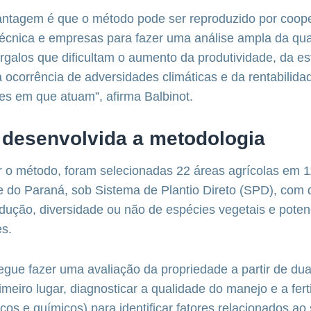
ntagem é que o método pode ser reproduzido por coope
técnica e empresas para fazer uma análise ampla da qua
argalos que dificultam o aumento da produtividade, da es
 ocorrência de adversidades climáticas e da rentabilida
ões em que atuam”, afirma Balbinot.
 desenvolvida a metodologia
r o método, foram selecionadas 22 áreas agrícolas em 1
e do Paraná, sob Sistema de Plantio Direto (SPD), com 
ução, diversidade ou não de espécies vegetais e potenc
es.
ue fazer uma avaliação da propriedade a partir de dua
imeiro lugar, diagnosticar a qualidade do manejo e a fert
icos e químicos) para identificar fatores relacionados ao