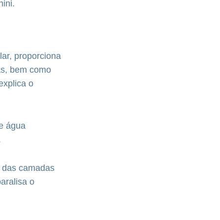
ini.
lar, proporciona
tas, bem como
explica o
de água
.
a das camadas
aralisa o