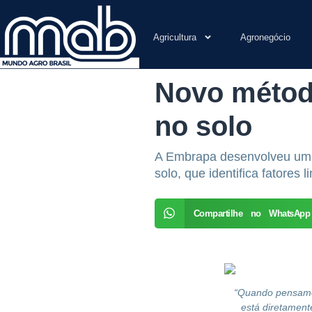
Agricultura
Agronegócio
Novo método
no solo
A Embrapa desenvolveu um mé
solo, que identifica fatores 
Compartilhe no WhatsApp
“Quando pensamos
está diretament