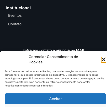
Institucional
Eventos
Contato
Entre em contato e
anuncie no MAB
contato@mundoagrobrasil.com.br
Gerenciar Consentimento de
Cookies
Download
MidiaKit
Para fornecer as melhores experiências, usamos tecnologias como cookies para
armazenar e/ou acessar informações do dispositivo. O consentimento para essas
tecnologias nos permitirá processar dados como comportamento de navegação ou IDs
exclusivos neste site. Não consentir ou retirar o consentimento pode afetar
negativamente certos recursos e funções.
©2026 Mundo Agro Brasil. Todos os Direitos Reservados.
Aceitar