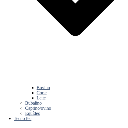
Bovino
Corte
Leite
Bubalino
Caprino/ovino
Equídeo
TecnoTec