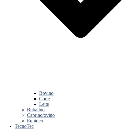
Bovino
Corte
Leite
Bubalino
Caprino/ovino
Equídeo
TecnoTec