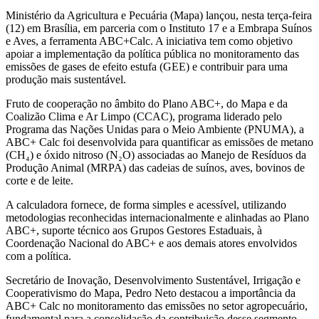
Ministério da Agricultura e Pecuária (Mapa) lançou, nesta terça-feira
(12) em Brasília, em parceria com o Instituto 17 e a Embrapa Suínos
e Aves, a ferramenta ABC+Calc. A iniciativa tem como objetivo
apoiar a implementação da política pública no monitoramento das
emissões de gases de efeito estufa (GEE) e contribuir para uma
produção mais sustentável.
Fruto de cooperação no âmbito do Plano ABC+, do Mapa e da
Coalizão Clima e Ar Limpo (CCAC), programa liderado pelo
Programa das Nações Unidas para o Meio Ambiente (PNUMA), a
ABC+ Calc foi desenvolvida para quantificar as emissões de metano
(CH₄) e óxido nitroso (N₂O) associadas ao Manejo de Resíduos da
Produção Animal (MRPA) das cadeias de suínos, aves, bovinos de
corte e de leite.
A calculadora fornece, de forma simples e acessível, utilizando
metodologias reconhecidas internacionalmente e alinhadas ao Plano
ABC+, suporte técnico aos Grupos Gestores Estaduais, à
Coordenação Nacional do ABC+ e aos demais atores envolvidos
com a política.
Secretário de Inovação, Desenvolvimento Sustentável, Irrigação e
Cooperativismo do Mapa, Pedro Neto destacou a importância da
ABC+ Calc no monitoramento das emissões no setor agropecuário,
fundamental para a consolidação da contribuição desse segmento