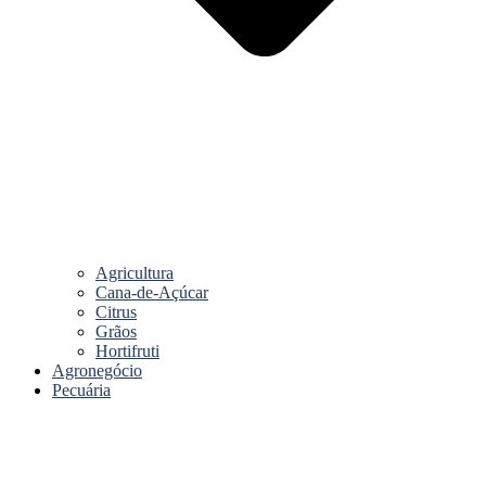
Agricultura
Cana-de-Açúcar
Citrus
Grãos
Hortifruti
Agronegócio
Pecuária