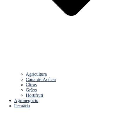
Agricultura
Cana-de-Açúcar
Citrus
Grãos
Hortifruti
Agronegócio
Pecuária