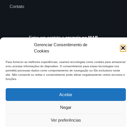
Contato
Entre em contato e
anuncie no MAB
contato@mundoagrobrasil.com.br
Gerenciar Consentimento de
Cookies
Download
MidiaKit
Para fornecer as melhores experiências, usamos tecnologias como cookies para armazenar
e/ou acessar informações do dispositivo. O consentimento para essas tecnologias nos
permitirá processar dados como comportamento de navegação ou IDs exclusivos neste
site. Não consentir ou retirar o consentimento pode afetar negativamente certos recursos e
funções.
©2026 Mundo Agro Brasil. Todos os Direitos Reservados.
Aceitar
Negar
Ver preferências