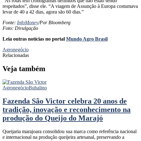
“As rotas têm cronogramas definidos que não estão sendo
respeitados”, disse ele. “A viagem de Assunção à Europa costumava
levar de 40 a 42 dias, agora são 60 dias.”
Fonte:
InfoMoney
/Por Bloomberg
Foto: Divulgação
Leia outras notícias no portal
Mundo Agro Brasil
Agronegócio
Relacionadas
Veja também
Agronegócio
Bubalino
Fazenda São Victor celebra 20 anos de
tradição, inovação e reconhecimento na
produção do Queijo do Marajó
Queijaria marajoara consolidou sua marca como referência nacional
e internacional na produção queijeira artesanal, preservando a