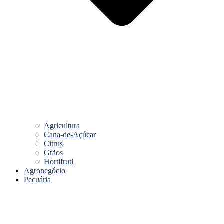
Agricultura
Cana-de-Açúcar
Citrus
Grãos
Hortifruti
Agronegócio
Pecuária