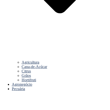
Agricultura
Cana-de-Açúcar
Citrus
Grãos
Hortifruti
Agronegócio
Pecuária