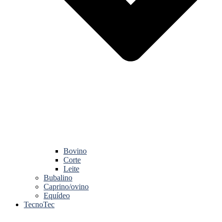
Bovino
Corte
Leite
Bubalino
Caprino/ovino
Equídeo
TecnoTec