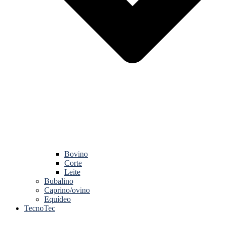
Bovino
Corte
Leite
Bubalino
Caprino/ovino
Equídeo
TecnoTec