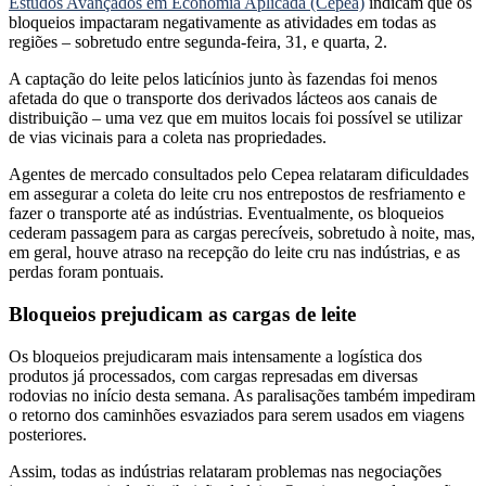
Estudos Avançados em Economia Aplicada (Cepea)
indicam que os
bloqueios impactaram negativamente as atividades em todas as
regiões – sobretudo entre segunda-feira, 31, e quarta, 2.
A captação do leite pelos laticínios junto às fazendas foi menos
afetada do que o transporte dos derivados lácteos aos canais de
distribuição – uma vez que em muitos locais foi possível se utilizar
de vias vicinais para a coleta nas propriedades.
Agentes de mercado consultados pelo Cepea relataram dificuldades
em assegurar a coleta do leite cru nos entrepostos de resfriamento e
fazer o transporte até as indústrias. Eventualmente, os bloqueios
cederam passagem para as cargas perecíveis, sobretudo à noite, mas,
em geral, houve atraso na recepção do leite cru nas indústrias, e as
perdas foram pontuais.
Bloqueios prejudicam as cargas de leite
Os bloqueios prejudicaram mais intensamente a logística dos
produtos já processados, com cargas represadas em diversas
rodovias no início desta semana. As paralisações também impediram
o retorno dos caminhões esvaziados para serem usados em viagens
posteriores.
Assim, todas as indústrias relataram problemas nas negociações