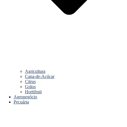
Agricultura
Cana-de-Açúcar
Citrus
Grãos
Hortifruti
Agronegócio
Pecuária