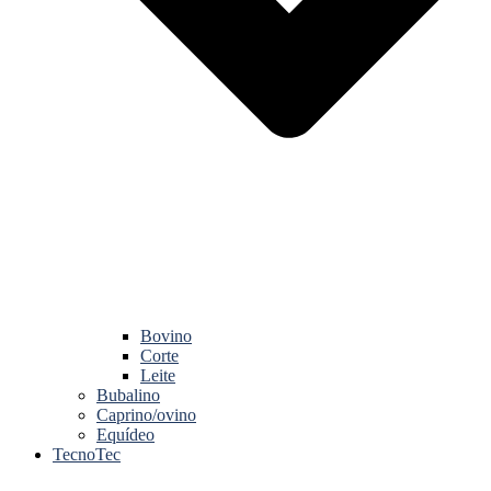
Bovino
Corte
Leite
Bubalino
Caprino/ovino
Equídeo
TecnoTec