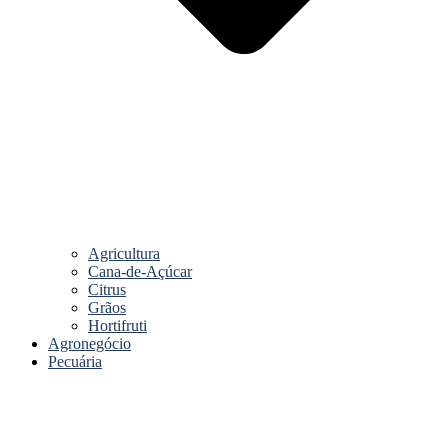
Agricultura
Cana-de-Açúcar
Citrus
Grãos
Hortifruti
Agronegócio
Pecuária