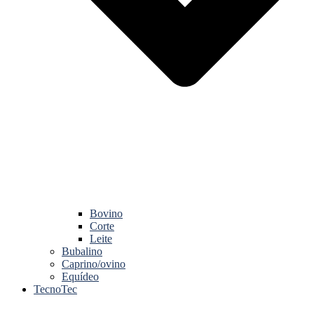
Bovino
Corte
Leite
Bubalino
Caprino/ovino
Equídeo
TecnoTec