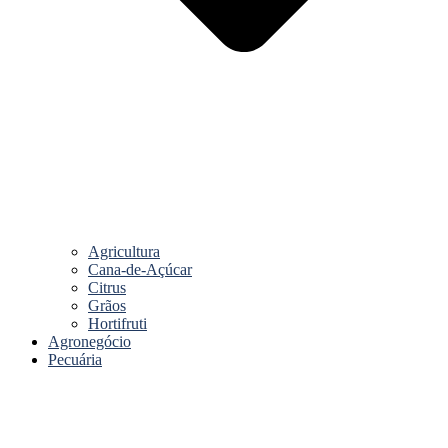
Agricultura
Cana-de-Açúcar
Citrus
Grãos
Hortifruti
Agronegócio
Pecuária