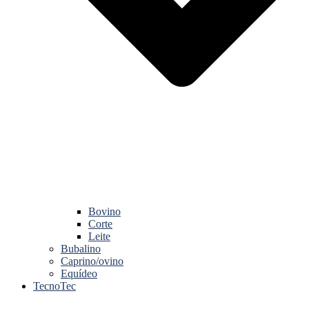
Bovino
Corte
Leite
Bubalino
Caprino/ovino
Equídeo
TecnoTec