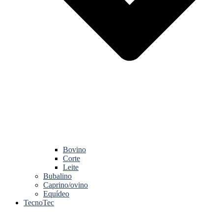
Bovino
Corte
Leite
Bubalino
Caprino/ovino
Equídeo
TecnoTec