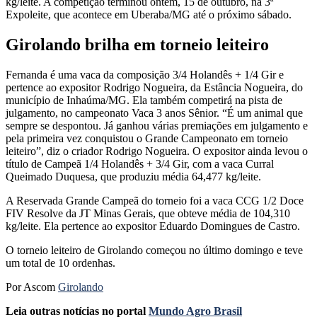
kg/leite. A competição terminou ontem, 15 de outubro, na 3ª
Expoleite, que acontece em Uberaba/MG até o próximo sábado.
Girolando brilha em torneio leiteiro
Fernanda é uma vaca da composição 3/4 Holandês + 1/4 Gir e
pertence ao expositor Rodrigo Nogueira, da Estância Nogueira, do
município de Inhaúma/MG. Ela também competirá na pista de
julgamento, no campeonato Vaca 3 anos Sênior. “É um animal que
sempre se despontou. Já ganhou várias premiações em julgamento e
pela primeira vez conquistou o Grande Campeonato em torneio
leiteiro”, diz o criador Rodrigo Nogueira. O expositor ainda levou o
título de Campeã 1/4 Holandês + 3/4 Gir, com a vaca Curral
Queimado Duquesa, que produziu média 64,477 kg/leite.
A Reservada Grande Campeã do torneio foi a vaca CCG 1/2 Doce
FIV Resolve da JT Minas Gerais, que obteve média de 104,310
kg/leite. Ela pertence ao expositor Eduardo Domingues de Castro.
O torneio leiteiro de Girolando começou no último domingo e teve
um total de 10 ordenhas.
Por Ascom
Girolando
Leia outras notícias no portal
Mundo Agro Brasil