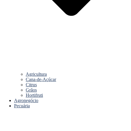
Agricultura
Cana-de-Açúcar
Citrus
Grãos
Hortifruti
Agronegócio
Pecuária