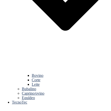
Bovino
Corte
Leite
Bubalino
Caprino/ovino
Equídeo
TecnoTec