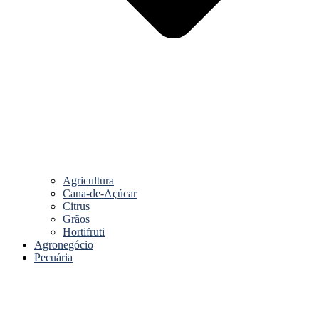
Agricultura
Cana-de-Açúcar
Citrus
Grãos
Hortifruti
Agronegócio
Pecuária