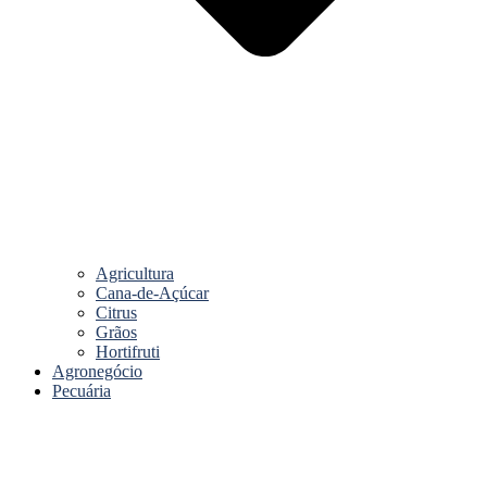
Agricultura
Cana-de-Açúcar
Citrus
Grãos
Hortifruti
Agronegócio
Pecuária