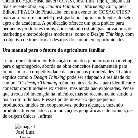
Científico Agro Sustentável (CCAS), José Luiz Tejon, lançou sua
mais recente obra,
Agricultura Familiar – Marketing Ético
, pela
Editora FEALQ de Piracicaba, em um evento no COSAG/FIESP,
marcado por um coquetel prestigiado por figuras influentes do setor
agro e da academia. A publicação oferece um guia prático para
pequenos produtores rurais, apresentando estratégias inovadoras de
marketing e metodologias modernas, como o
Design Thinking
, com
o objetivo de transformar desafios do campo em oportunidades.
Um manual para o futuro da agricultura familiar
Tejon, que é doutor em Educação e um dos pioneiros no marketing
para o agronegócio, aborda na obra conceitos fundamentais para
impulsionar a competitividade das pequenas propriedades. O autor
explica como o
Design Thinking
pode ser adaptado à realidade do
campo. “O
Design Thinking
reúne mentes criativas para identificar e
conectar oportunidades existentes, mas ainda não exploradas. Pense
que a roda foi inventada há milênios, mas só recentemente surgiu a
mala com rodinhas. É esse tipo de inovação que pequenos
produtores, unidos em cooperativas, podem alcançar, trazendo
produtos diferenciados com indicações geográficas e denominações
de origem únicas”, afirma.
José Luiz
Tejón,