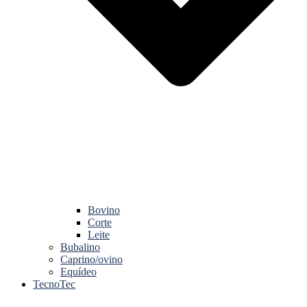
Bovino
Corte
Leite
Bubalino
Caprino/ovino
Equídeo
TecnoTec