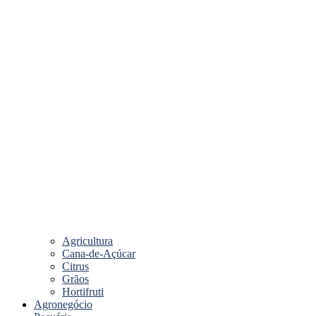
Agricultura
Cana-de-Açúcar
Citrus
Grãos
Hortifruti
Agronegócio