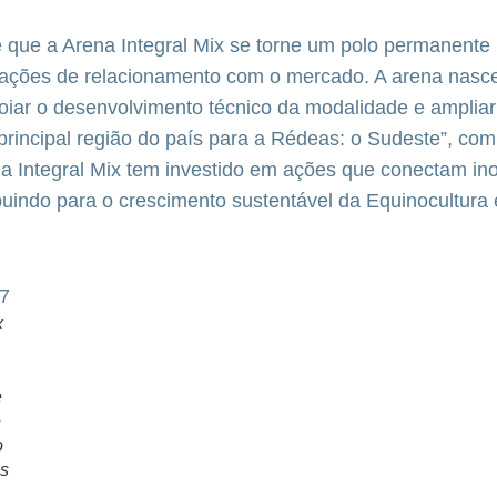
é que a Arena Integral Mix se torne um polo permanente
 ações de relacionamento com o mercado. A arena nasc
oiar o desenvolvimento técnico da modalidade e amplia
 principal região do país para a Rédeas: o Sudeste”, comp
 a Integral Mix tem investido em ações que conectam in
ibuindo para o crescimento sustentável da Equinocultura
x
e
e
o
s