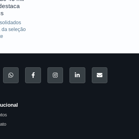
destaca
us
solidados
 da seleção
te
tucional
tos
ato