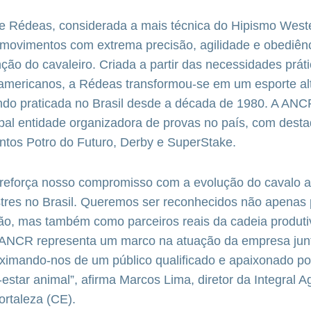
e Rédeas, considerada a mais técnica do Hipismo Weste
 movimentos com extrema precisão, agilidade e obediên
ção do cavaleiro. Criada a partir das necessidades prát
americanos, a Rédeas transformou-se em um esporte a
endo praticada no Brasil desde a década de 1980. A AN
ipal entidade organizadora de provas no país, com dest
entos Potro do Futuro, Derby e SuperStake.
a reforça nosso compromisso com a evolução do cavalo a
tres no Brasil. Queremos ser reconhecidos não apenas 
ão, mas também como parceiros reais da cadeia produti
 ANCR representa um marco na atuação da empresa jun
ximando-nos de um público qualificado e apaixonado po
estar animal”, afirma Marcos Lima, diretor da Integral Ag
rtaleza (CE).