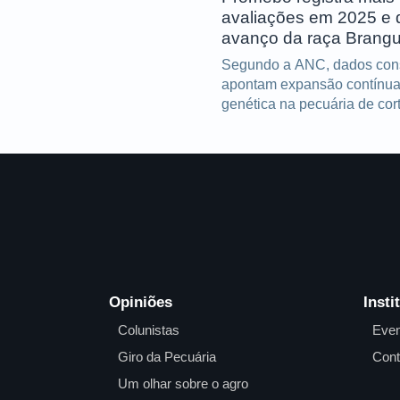
avaliações em 2025 e 
avanço da raça Brang
Segundo a ANC, dados con
apontam expansão contínua
genética na pecuária de cor
Opiniões
Insti
Colunistas
Even
Giro da Pecuária
Cont
Um olhar sobre o agro