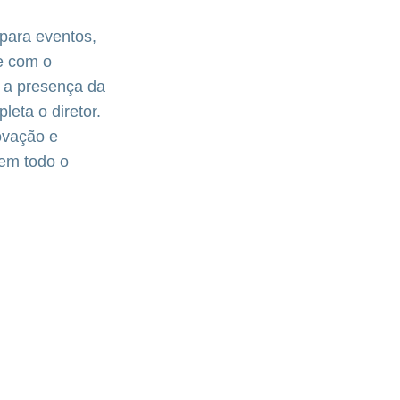
 para eventos,
e com o
r a presença da
leta o diretor.
ovação e
 em todo o