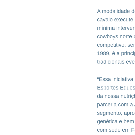
A modalidade d
cavalo execute
mínima interven
cowboys norte-
competitivo, s
1989, é a princ
tradicionais ev
“Essa iniciativ
Esportes Eques
da nossa nutriç
parceria com a
segmento, apro
genética e bem-
com sede em Fo