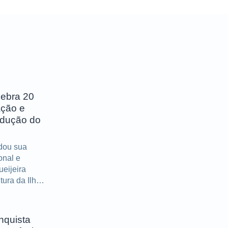
lebra 20
ação e
odução do
idou sua
onal e
ueijeira
tura da Ilha
portantes
s décadas
nquista