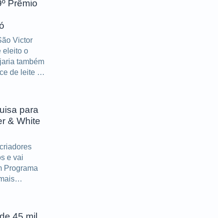
9º Prêmio
ó
ão Victor
eleito o
ijaria também
e de leite e
uisa para
er & White
 criadores
s e vai
um Programa
mais
dade do setor
de 45 mil