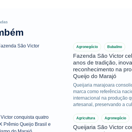
adas
ambém
Agronegócio
Bubalino
Fazenda São Victor ce
anos de tradição, inov
reconhecimento na pr
Queijo do Marajó
Queijaria marajoara consol
marca como referência naci
internacional na produção q
artesanal, preservando a cul
do Marajó e acumulando im
conquistas ao longo de dua
Agricultura
Agronegócio
Queijaria São Victor co