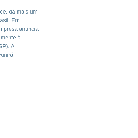
ance, dá mais um
asil. Em
empresa anuncia
vamente à
SP). A
eunirá