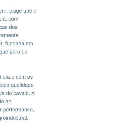
rn, exige que o
cia, com
icas dos
ltamente
CR, fundada em
aque para os
tleta e com os
pela qualidade
va do cavalo. A
to ao
r performance,
roindustrial,