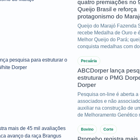
quatro premiações no 
Queijo Brasil e reforça
protagonismo do Maraj
Queijo do Marajó Fazenda S
recebe Medalha de Ouro e é 
Melhor Queijo do Pará; que
conquista medalhas com doc
manteiga de búfala.
Pecuária
ABCDorper lança pesq
estruturar o PMG Dorp
Dorper
Pesquisa on-line é aberta a
associados e não associado
auxiliar na construção de 
de Melhoramento Genético 
eficiente e alinhado à reali
Bovino
Corte
Promebo registra mais 