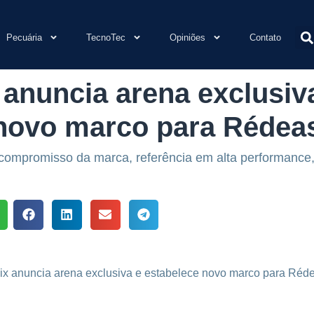
Pecuária
TecnoTec
Opiniões
Contato
x anuncia arena exclusiv
novo marco para Rédeas
o compromisso da marca, referência em alta performanc