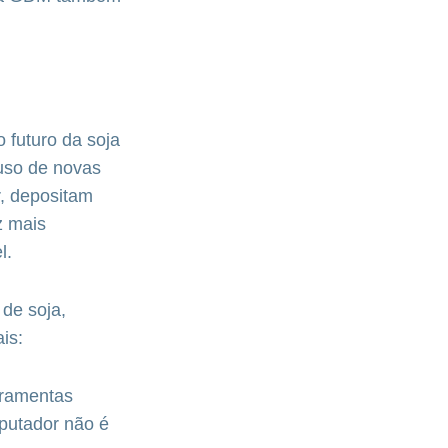
 futuro da soja
 uso de novas
r, depositam
z mais
l.
de soja,
is:
rramentas
mputador não é