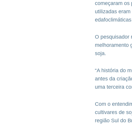
começaram os pl
utilizadas eram
edafoclimáticas 
O pesquisador 
melhoramento ge
soja.
“A história do 
antes da criaç
uma terceira com
Com o entendime
cultivares de so
região Sul do B