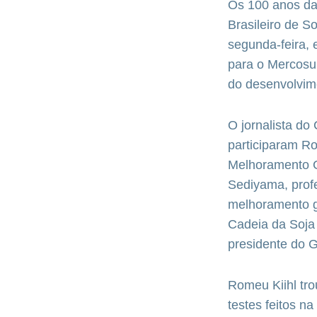
Os 100 anos da 
Brasileiro de S
segunda-feira,
para o Mercosul
do desenvolvime
O jornalista d
participaram R
Melhoramento G
Sediyama, prof
melhoramento ge
Cadeia da Soja 
presidente do 
Romeu Kiihl tro
testes feitos n