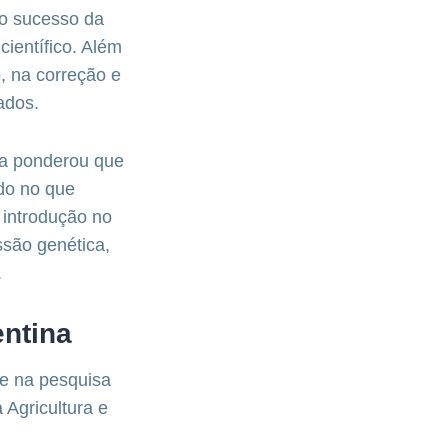
 o sucesso da
científico. Além
, na correção e
ados.
ma ponderou que
ndo no que
 introdução no
ssão genética,
.
entina
se na pesquisa
 Agricultura e