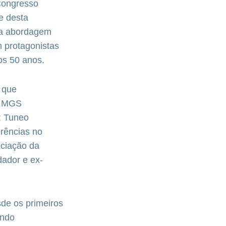
 Congresso
te desta
 a abordagem
m protagonistas
os 50 anos.
 que
a MGS
; Tuneo
rências no
ociação da
dador e ex-
sde os primeiros
ando