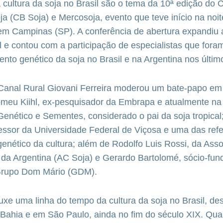
cultura da soja no Brasil são o tema da 10ª edição do
oja (CB Soja) e Mercosoja, evento que teve início na noi
 em Campinas (SP). A conferência de abertura expandiu
 e contou com a participação de especialistas que fora
nto genético da soja no Brasil e na Argentina nos últim
o Canal Rural Giovani Ferreira moderou um bate-papo em
omeu Kiihl, ex-pesquisador da Embrapa e atualmente n
enético e Sementes, considerado o pai da soja tropical
essor da Universidade Federal de Viçosa e uma das refe
nético da cultura; além de Rodolfo Luis Rossi, da Ass
da Argentina (AC Soja) e Gerardo Bartolomé, sócio-fun
Grupo Dom Mário (GDM).
uxe uma linha do tempo da cultura da soja no Brasil, de
a Bahia e em São Paulo, ainda no fim do século XIX. Qu