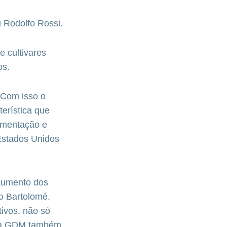
u Rodolfo Rossi.
 cultivares
os.
. Com isso o
terística que
lamentação e
Estados Unidos
 aumento dos
o Bartolomé.
ivos, não só
de a GDM também