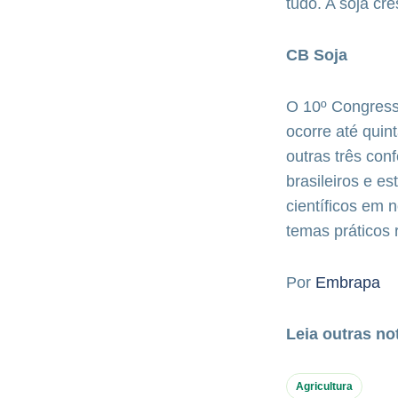
tudo. A soja cr
CB Soja
O 10º Congress
ocorre até qui
outras três con
brasileiros e e
científicos em 
temas práticos 
Por
Embrapa
Leia outras no
Agricultura