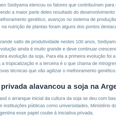
neo Sediyama elencou os fatores que contribuíram para
 sendo a maior parte deles resultado do desenvolvimento 
elhoramento genético, avanços no sistema de produção
 na nutrição de plantas foram alguns dos pontos destac
ande salto de produtividade nestes 100 anos, Sediya
evolução ainda é muito grande e deve continuar cresce
ira evolução da soja. Para ela a primeira evolução foi a
 a tropicalização e a terceira é o que chama de introgre
vas técnicas que vão agilizar o melhoramento genético
a privada alavancou a soja na Arg
sil o arranque inicial da cultura da soja se deu com ba
 instituições públicas como universidades, Ministério da
entina esse papel coube á iniciativa privada.