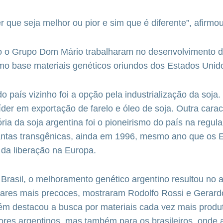
r que seja melhor ou pior e sim que é diferente”, afirmo
o Grupo Dom Mário trabalharam no desenvolvimento de
mo base materiais genéticos oriundos dos Estados Unid
do país vizinho foi a opção pela industrialização da soja
líder em exportação de farelo e óleo de soja. Outra carac
ória da soja argentina foi o pioneirismo do país na regu
lantas transgênicas, ainda em 1996, mesmo ano que os 
 da liberação na Europa.
Brasil, o melhoramento genético argentino resultou no
ivares mais precoces, mostraram Rodolfo Rossi e Gerard
m destacou a busca por materiais cada vez mais produt
ltores argentinos, mas também para os brasileiros, on