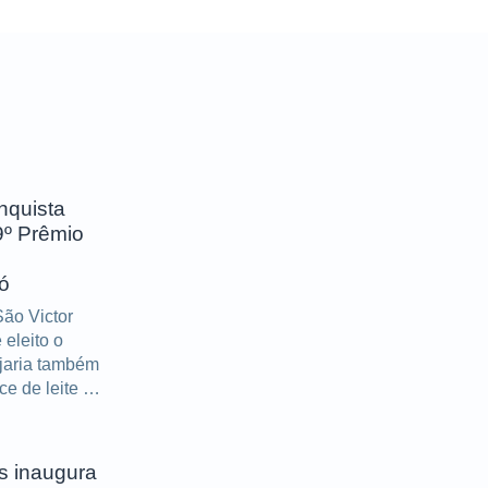
nquista
9º Prêmio
ó
ão Victor
eleito o
ijaria também
e de leite e
s inaugura