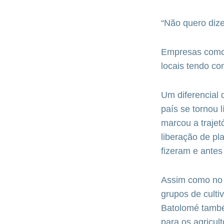
“Não quero dize
Empresas como 
locais tendo co
Um diferencial 
país se tornou 
marcou a trajet
liberação de p
fizeram e antes
Assim como no 
grupos de cult
Batolomé també
para os agricu