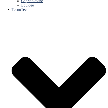
Caprino/ovino
Equídeo
TecnoTec