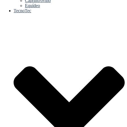
Caprino/ovino
Equídeo
TecnoTec