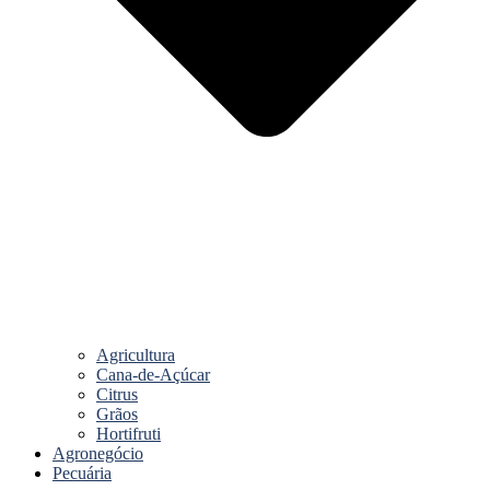
Agricultura
Cana-de-Açúcar
Citrus
Grãos
Hortifruti
Agronegócio
Pecuária