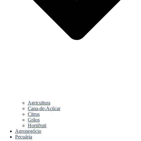
Agricultura
Cana-de-Açúcar
Citrus
Grãos
Hortifruti
Agronegócio
Pecuária