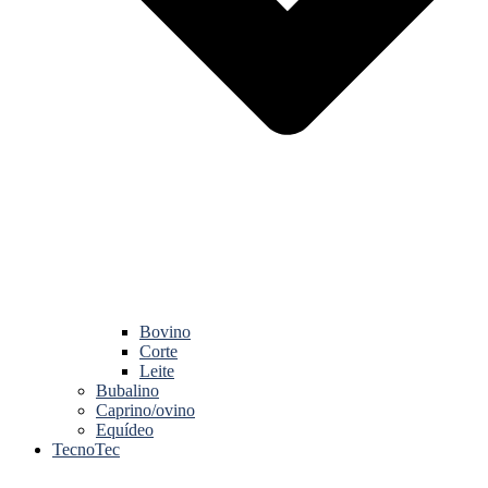
Bovino
Corte
Leite
Bubalino
Caprino/ovino
Equídeo
TecnoTec