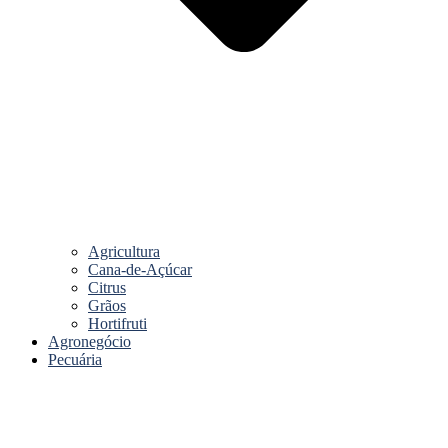
Agricultura
Cana-de-Açúcar
Citrus
Grãos
Hortifruti
Agronegócio
Pecuária