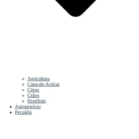
Agricultura
Cana-de-Açúcar
Citrus
Grãos
Hortifruti
Agronegócio
Pecuária