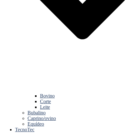
Bovino
Corte
Leite
Bubalino
Caprino/ovino
Equídeo
TecnoTec