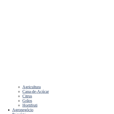
Agricultura
Cana-de-Açúcar
Citrus
Grãos
Hortifruti
Agronegócio