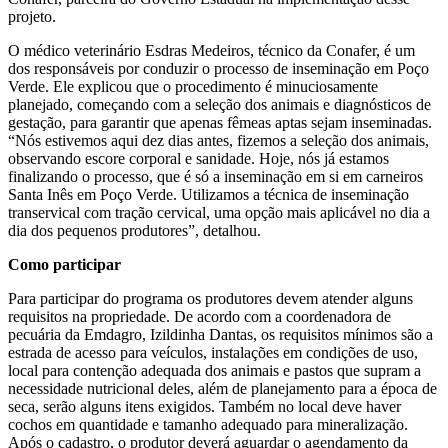
projeto.
O médico veterinário Esdras Medeiros, técnico da Conafer, é um
dos responsáveis por conduzir o processo de inseminação em Poço
Verde. Ele explicou que o procedimento é minuciosamente
planejado, começando com a seleção dos animais e diagnósticos de
gestação, para garantir que apenas fêmeas aptas sejam inseminadas.
“Nós estivemos aqui dez dias antes, fizemos a seleção dos animais,
observando escore corporal e sanidade. Hoje, nós já estamos
finalizando o processo, que é só a inseminação em si em carneiros
Santa Inês em Poço Verde. Utilizamos a técnica de inseminação
transervical com tração cervical, uma opção mais aplicável no dia a
dia dos pequenos produtores”, detalhou.
Como participar
Para participar do programa os produtores devem atender alguns
requisitos na propriedade. De acordo com a coordenadora de
pecuária da Emdagro, Izildinha Dantas, os requisitos mínimos são a
estrada de acesso para veículos, instalações em condições de uso,
local para contenção adequada dos animais e pastos que supram a
necessidade nutricional deles, além de planejamento para a época de
seca, serão alguns itens exigidos. Também no local deve haver
cochos em quantidade e tamanho adequado para mineralização.
Após o cadastro, o produtor deverá aguardar o agendamento da