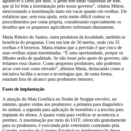
agradecer a Deus por tudo. A gente tem umas vaquinhas de leite,
que já foi feita a inseminação pelo nosso governo”, relatou Milton,
mencionando a inseminação tanto em vacas quanto em ovelhas. Ele
enfatizou que, sem essa ajuda, seria muito difícil custear os
procedimentos por conta própria, considerando especialmente os
desafios que os pequenos agricultores enfrentam diariamente.
Maria Ribeiro do Santos, outra produtora da localidade, também se
beneficia do programa. Com um lote de 50 tarefas, onde cria 35
ovelhas e 8 bezerras. Maria relatou que a previsão é que cinco de
suas ovelhas sejam inseminadas. “É uma oportunidade, porque os
filhotes serão de qualidade. Se não fosse pelo apoio do governo, não
teríamos essa chance. Como pequenos produtores, não podemos
arcar com esse custo elevado”, afirmou Maria, destacando como a
iniciativa facilita o acesso a tecnologias que, de outra forma,
estariam fora de alcance para produtores menores.
Fases de implantação
A atuação do Mais Genética no Sertão de Sergipe envolve, no
mínimo, quatro visitas aos produtores: a primeira para diagnóstico
do animal, a segunda para aplicação de hormônio e a terceira para
implante do sêmen. A quarta visita para verificar se aconteceu a
prenhez. A inseminação por meio do IATF, oferecido gratuitamente
para os produtores, é executada pelo veterinário contratado pela
Conafer, parceira do Governo Estadual na implementação desse