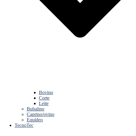
Bovino
Corte
Leite
Bubalino
Caprino/ovino
Equídeo
TecnoTec