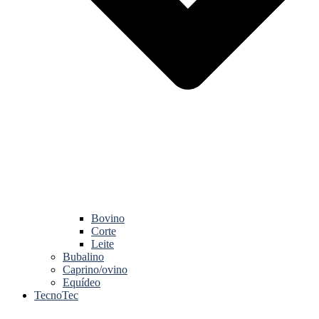
Bovino
Corte
Leite
Bubalino
Caprino/ovino
Equídeo
TecnoTec