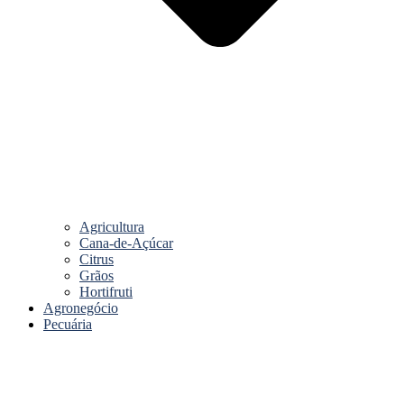
Agricultura
Cana-de-Açúcar
Citrus
Grãos
Hortifruti
Agronegócio
Pecuária