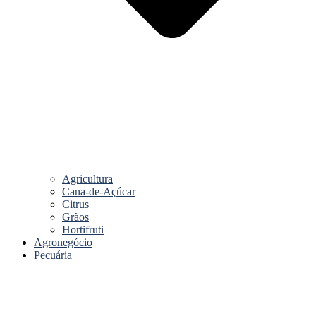
Agricultura
Cana-de-Açúcar
Citrus
Grãos
Hortifruti
Agronegócio
Pecuária