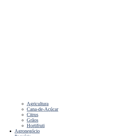
Agricultura
Cana-de-Açúcar
Citrus
Grãos
Hortifruti
Agronegócio