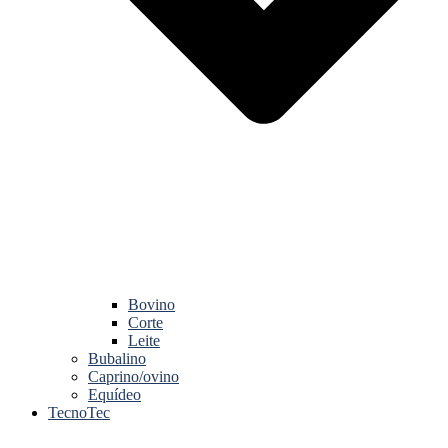
Bovino
Corte
Leite
Bubalino
Caprino/ovino
Equídeo
TecnoTec