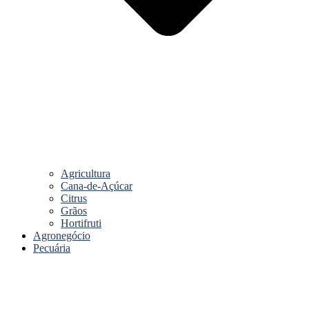
Agricultura
Cana-de-Açúcar
Citrus
Grãos
Hortifruti
Agronegócio
Pecuária