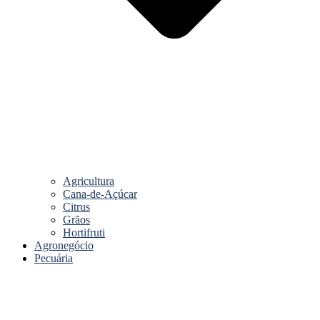
Agricultura
Cana-de-Açúcar
Citrus
Grãos
Hortifruti
Agronegócio
Pecuária