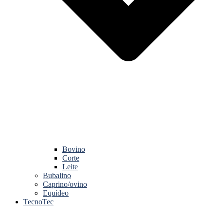
Bovino
Corte
Leite
Bubalino
Caprino/ovino
Equídeo
TecnoTec