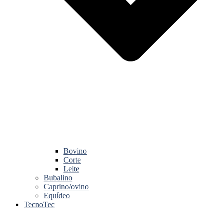
Bovino
Corte
Leite
Bubalino
Caprino/ovino
Equídeo
TecnoTec