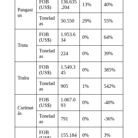
FOB
136.635
13%
40%
(US$)
.204
Pangasi
us
Tonelad
50.550
29%
55%
as
FOB
1.953.6
0%
64%
(US$)
34
Truta
Tonelad
224
0%
39%
as
FOB
1.549.3
0%
385%
(US$)
45
Traíra
Tonelad
905
1%
542%
as
FOB
1.067.0
0%
-40%
(US$)
93
Curimat
ás
Tonelad
791
0%
-36%
as
FOB
155.184
0%
3%
(US$)