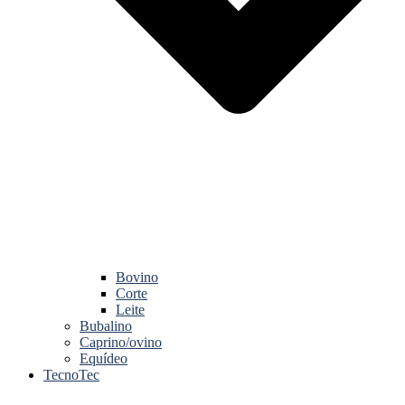
Bovino
Corte
Leite
Bubalino
Caprino/ovino
Equídeo
TecnoTec