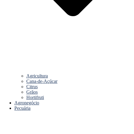
Agricultura
Cana-de-Açúcar
Citrus
Grãos
Hortifruti
Agronegócio
Pecuária