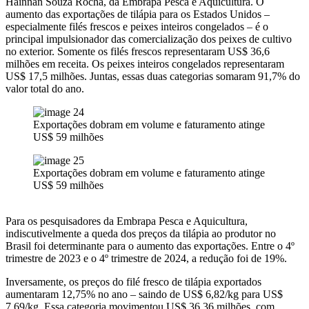
Hainnan Souza Rocha, da Embrapa Pesca e Aquicultura. O
aumento das exportações de tilápia para os Estados Unidos –
especialmente filés frescos e peixes inteiros congelados – é o
principal impulsionador das comercialização dos peixes de cultivo
no exterior. Somente os filés frescos representaram US$ 36,6
milhões em receita. Os peixes inteiros congelados representaram
US$ 17,5 milhões. Juntas, essas duas categorias somaram 91,7% do
valor total do ano.
Exportações dobram em volume e faturamento atinge
US$ 59 milhões
Exportações dobram em volume e faturamento atinge
US$ 59 milhões
Para os pesquisadores da Embrapa Pesca e Aquicultura,
indiscutivelmente a queda dos preços da tilápia ao produtor no
Brasil foi determinante para o aumento das exportações. Entre o 4º
trimestre de 2023 e o 4º trimestre de 2024, a redução foi de 19%.
Inversamente, os preços do filé fresco de tilápia exportados
aumentaram 12,75% no ano – saindo de US$ 6,82/kg para US$
7,69/kg. Essa categoria movimentou US$ 36,36 milhões, com