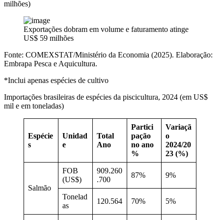
milhões)
Exportações dobram em volume e faturamento atinge
US$ 59 milhões
Fonte: COMEXSTAT/Ministério da Economia (2025). Elaboração:
Embrapa Pesca e Aquicultura.
*Inclui apenas espécies de cultivo
Importações brasileiras de espécies da piscicultura, 2024 (em US$
mil e em toneladas)
Partici
Variaçã
Espécie
Unidad
Total
pação
o
s
e
Ano
no ano
2024/20
%
23 (%)
FOB
909.260
87%
9%
(US$)
.700
Salmão
Tonelad
120.564
70%
5%
as