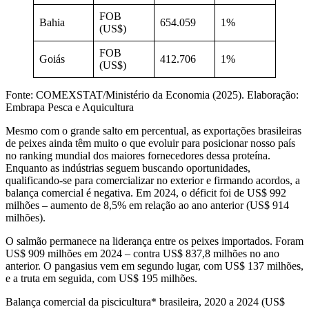
FOB
Bahia
654.059
1%
(US$)
FOB
Goiás
412.706
1%
(US$)
Fonte: COMEXSTAT/Ministério da Economia (2025). Elaboração:
Embrapa Pesca e Aquicultura
Mesmo com o grande salto em percentual, as exportações brasileiras
de peixes ainda têm muito o que evoluir para posicionar nosso país
no ranking mundial dos maiores fornecedores dessa proteína.
Enquanto as indústrias seguem buscando oportunidades,
qualificando-se para comercializar no exterior e firmando acordos, a
balança comercial é negativa. Em 2024, o déficit foi de US$ 992
milhões – aumento de 8,5% em relação ao ano anterior (US$ 914
milhões).
O salmão permanece na liderança entre os peixes importados. Foram
US$ 909 milhões em 2024 – contra US$ 837,8 milhões no ano
anterior. O pangasius vem em segundo lugar, com US$ 137 milhões,
e a truta em seguida, com US$ 195 milhões.
Balança comercial da piscicultura* brasileira, 2020 a 2024 (US$