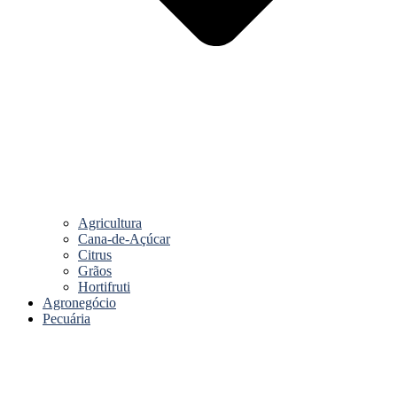
Agricultura
Cana-de-Açúcar
Citrus
Grãos
Hortifruti
Agronegócio
Pecuária