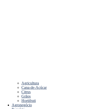
Agricultura
Cana-de-Açúcar
Citrus
Grãos
Hortifruti
Agronegócio