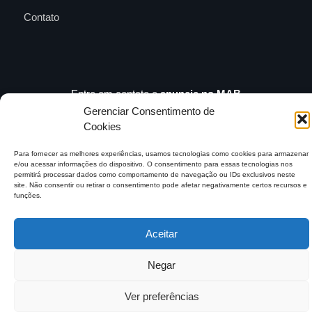
Contato
Entre em contato e
anuncie no MAB
contato@mundoagrobrasil.com.br
Gerenciar Consentimento de
Cookies
Download
MidiaKit
Para fornecer as melhores experiências, usamos tecnologias como cookies para armazenar
e/ou acessar informações do dispositivo. O consentimento para essas tecnologias nos
permitirá processar dados como comportamento de navegação ou IDs exclusivos neste
site. Não consentir ou retirar o consentimento pode afetar negativamente certos recursos e
funções.
©2026 Mundo Agro Brasil. Todos os Direitos Reservados.
Aceitar
Negar
Ver preferências