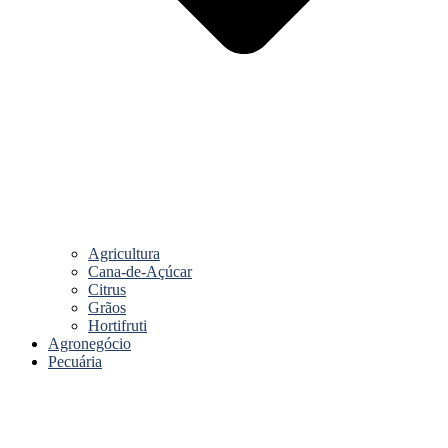
Agricultura
Cana-de-Açúcar
Citrus
Grãos
Hortifruti
Agronegócio
Pecuária