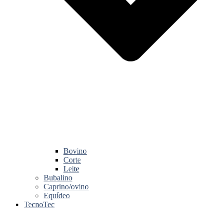
Bovino
Corte
Leite
Bubalino
Caprino/ovino
Equídeo
TecnoTec