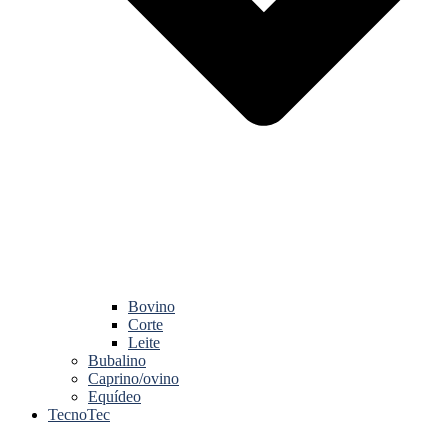
Bovino
Corte
Leite
Bubalino
Caprino/ovino
Equídeo
TecnoTec