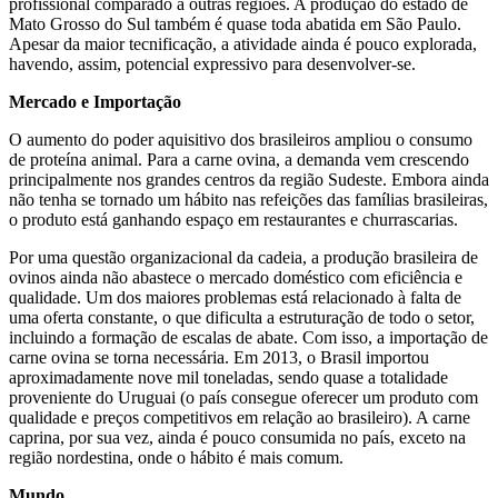
profissional comparado a outras regiões. A produção do estado de
Mato Grosso do Sul também é quase toda abatida em São Paulo.
Apesar da maior tecnificação, a atividade ainda é pouco explorada,
havendo, assim, potencial expressivo para desenvolver-se.
Mercado e Importação
O aumento do poder aquisitivo dos brasileiros ampliou o consumo
de proteína animal. Para a carne ovina, a demanda vem crescendo
principalmente nos grandes centros da região Sudeste. Embora ainda
não tenha se tornado um hábito nas refeições das famílias brasileiras,
o produto está ganhando espaço em restaurantes e churrascarias.
Por uma questão organizacional da cadeia, a produção brasileira de
ovinos ainda não abastece o mercado doméstico com eficiência e
qualidade. Um dos maiores problemas está relacionado à falta de
uma oferta constante, o que dificulta a estruturação de todo o setor,
incluindo a formação de escalas de abate. Com isso, a importação de
carne ovina se torna necessária. Em 2013, o Brasil importou
aproximadamente nove mil toneladas, sendo quase a totalidade
proveniente do Uruguai (o país consegue oferecer um produto com
qualidade e preços competitivos em relação ao brasileiro). A carne
caprina, por sua vez, ainda é pouco consumida no país, exceto na
região nordestina, onde o hábito é mais comum.
Mundo