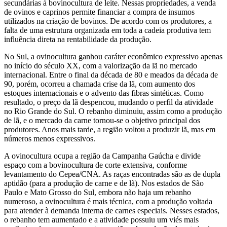
secundárias à bovinocultura de leite. Nessas propriedades, a venda
de ovinos e caprinos permite financiar a compra de insumos
utilizados na criação de bovinos. De acordo com os produtores, a
falta de uma estrutura organizada em toda a cadeia produtiva tem
influência direta na rentabilidade da produção.
No Sul, a ovinocultura ganhou caráter econômico expressivo apenas
no início do século XX, com a valorização da lã no mercado
internacional. Entre o final da década de 80 e meados da década de
90, porém, ocorreu a chamada crise da lã, com aumento dos
estoques internacionais e o advento das fibras sintéticas. Como
resultado, o preço da lã despencou, mudando o perfil da atividade
no Rio Grande do Sul. O rebanho diminuiu, assim como a produção
de lã, e o mercado da carne tornou-se o objetivo principal dos
produtores. Anos mais tarde, a região voltou a produzir lã, mas em
números menos expressivos.
A ovinocultura ocupa a região da Campanha Gaúcha e divide
espaço com a bovinocultura de corte extensiva, conforme
levantamento do Cepea/CNA. As raças encontradas são as de dupla
aptidão (para a produção de carne e de lã). Nos estados de São
Paulo e Mato Grosso do Sul, embora não haja um rebanho
numeroso, a ovinocultura é mais técnica, com a produção voltada
para atender à demanda interna de carnes especiais. Nesses estados,
o rebanho tem aumentado e a atividade possuiu um viés mais