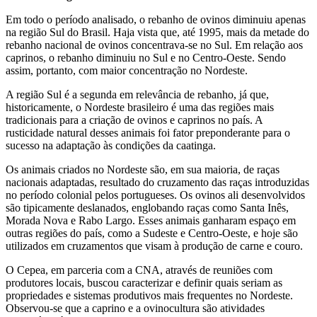
Em todo o período analisado, o rebanho de ovinos diminuiu apenas
na região Sul do Brasil. Haja vista que, até 1995, mais da metade do
rebanho nacional de ovinos concentrava-se no Sul. Em relação aos
caprinos, o rebanho diminuiu no Sul e no Centro-Oeste. Sendo
assim, portanto, com maior concentração no Nordeste.
A região Sul é a segunda em relevância de rebanho, já que,
historicamente, o Nordeste brasileiro é uma das regiões mais
tradicionais para a criação de ovinos e caprinos no país. A
rusticidade natural desses animais foi fator preponderante para o
sucesso na adaptação às condições da caatinga.
Os animais criados no Nordeste são, em sua maioria, de raças
nacionais adaptadas, resultado do cruzamento das raças introduzidas
no período colonial pelos portugueses. Os ovinos ali desenvolvidos
são tipicamente deslanados, englobando raças como Santa Inês,
Morada Nova e Rabo Largo. Esses animais ganharam espaço em
outras regiões do país, como a Sudeste e Centro-Oeste, e hoje são
utilizados em cruzamentos que visam à produção de carne e couro.
O Cepea, em parceria com a CNA, através de reuniões com
produtores locais, buscou caracterizar e definir quais seriam as
propriedades e sistemas produtivos mais frequentes no Nordeste.
Observou-se que a caprino e a ovinocultura são atividades