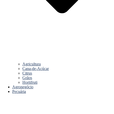
Agricultura
Cana-de-Açúcar
Citrus
Grãos
Hortifruti
Agronegócio
Pecuária