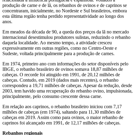
produção de carne e de lã, os rebanhos de ovinos e de caprinos se
concentraram, inicialmente, no Nordeste e Sul brasileiros, embora
esta última região tenha perdido representatividade ao longo dos
anos.
Em meados da década de 90, a queda dos preços da lã no mercado
internacional desestimulou produtores sulistas, reduzindo o rebanho
daquela localidade. Ao mesmo tempo, a atividade cresceu
expressivamente em outras regiões, como no Centro-Oeste e
Sudeste, voltada principalmente para a produção de carnes.
Em 1974, primeiro ano com informações do setor disponíveis pelo
IBGE, o rebanho brasileiro de ovinos somava 18,87 milhões de
cabeças. O recorde foi atingido em 1991, de 20,12 milhões de
cabeças. Contudo, em 2019 (dados mais recentes), o rebanho
correspondeu a 19,71 milhões de cabeças. Apesar da redução, desde
2003, tem havido uma recuperação do rebanho ovino, impulsionada,
principalmente, pelo consumo crescente dessa carne.
Em relação aos caprinos, o rebanho brasileiro iniciou com 7,17
milhões de cabeças (em 1974), saltando para 11,30 milhões de
cabeças em 2019. Assim como para ovinos, o maior rebanho de
caprinos foi alcançado em 1991, de 12,17 milhões de cabeças.
Rebanhos regionais