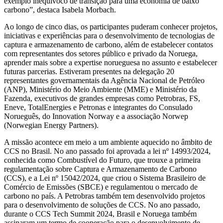
exemplo inequívoco de transição para uma economia de baixo
carbono”, destaca Isabela Morbach.
Ao longo de cinco dias, os participantes puderam conhecer projetos,
iniciativas e experiências para o desenvolvimento de tecnologias de
captura e armazenamento de carbono, além de estabelecer contatos
com representantes dos setores público e privado da Noruega,
aprender mais sobre a expertise norueguesa no assunto e estabelecer
futuras parcerias. Estiveram presentes na delegação 20
representantes governamentais da Agência Nacional de Petróleo
(ANP), Ministério do Meio Ambiente (MME) e Ministério da
Fazenda, executivos de grandes empresas como Petrobras, FS,
Eneve, TotalEnergies e Petronas e integrantes do Consulado
Norueguês, do Innovation Norway e a associação Norwep
(Norwegian Energy Partners).
A missão acontece em meio a um ambiente aquecido no âmbito de
CCS no Brasil. No ano passado foi aprovada a lei nº 14993/2024,
conhecida como Combustível do Futuro, que trouxe a primeira
regulamentação sobre Captura e Armazenamento de Carbono
(CCS), e a Lei nº 15042/2024, que criou o Sistema Brasileiro de
Comércio de Emissões (SBCE) e regulamentou o mercado de
carbono no país. A Petrobras também tem desenvolvido projetos
para o desenvolvimento de soluções de CCS. No ano passado,
durante o CCS Tech Summit 2024, Brasil e Noruega também
assinaram um termo de cooperação para o desenvolvimento de