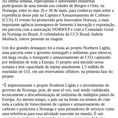
Na última semana, especialistas e autoridades brasileiras
participaram de uma missão nas cidades de Bergen e Oslo, na
Noruega, entre os dias 26 e 30 de maio, para conhecer mais sobre a
experiência desse país na Captura e Armazenamento de Carbono
(CCS). O evento foi promovido pela Innovation Norway, a mais
importante agência norueguesa de fomento à inovação e exportação,
em parceria com a associação NORWEP e com o Consulado Geral
da Noruega no Brasil. A cofundadora da CCS Brasil, Isabela
Morbach, esteve presente na viagem.
Um dos grandes destaques foi a visita ao projeto Northern Lights,
uma parceria entre o governo norueguês e indústrias para oferecer,
em larga escala, o transporte e armazenamento de CO2 capturado
por indústrias de toda a Europa. O projeto será iniciado nessa
semana e terá capacidade de injetar anualmente 1,5 milhão de
toneladas de CO₂ em um reservatório offshore, na primeira fase do
projeto
“É impressionante o projeto Northern Lights e o investimento do
governo da Noruega, pois, de uma só vez, está sendo viabilizada
tecnicamente a descarbonização de indústrias de múltiplos países da
Europa. Ao mesmo tempo, o país sai na frente em termos de criar
toda a cadeia de fornecimento de captura e armazenamento de
carbono e posiciona a Noruega e seus prestadores de serviços como
uma referência para essa atividade nascente no mundo. É um