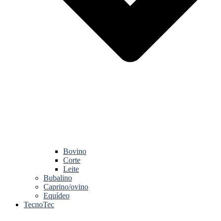
Bovino
Corte
Leite
Bubalino
Caprino/ovino
Equídeo
TecnoTec