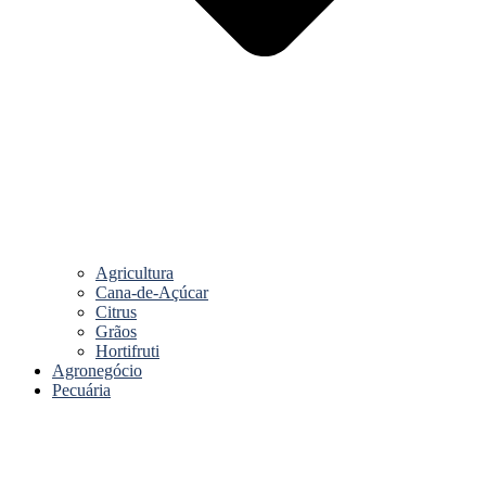
Agricultura
Cana-de-Açúcar
Citrus
Grãos
Hortifruti
Agronegócio
Pecuária