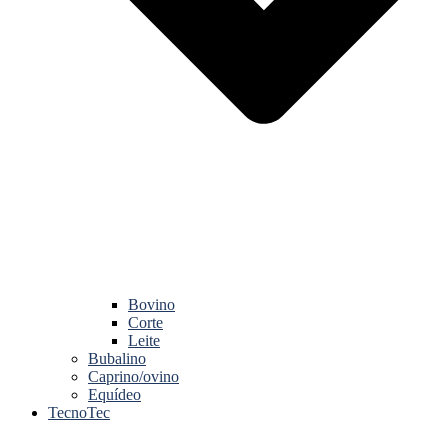
Bovino
Corte
Leite
Bubalino
Caprino/ovino
Equídeo
TecnoTec