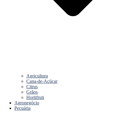
Agricultura
Cana-de-Açúcar
Citrus
Grãos
Hortifruti
Agronegócio
Pecuária