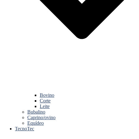
Bovino
Corte
Leite
Bubalino
Caprino/ovino
Equídeo
TecnoTec