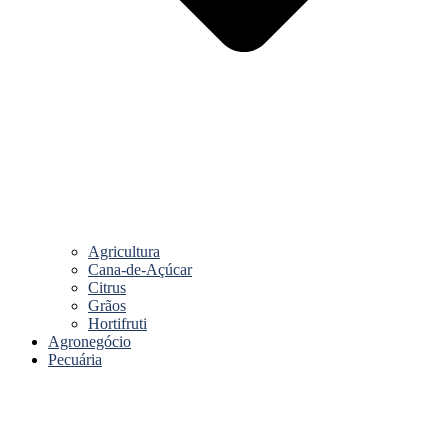
Agricultura
Cana-de-Açúcar
Citrus
Grãos
Hortifruti
Agronegócio
Pecuária