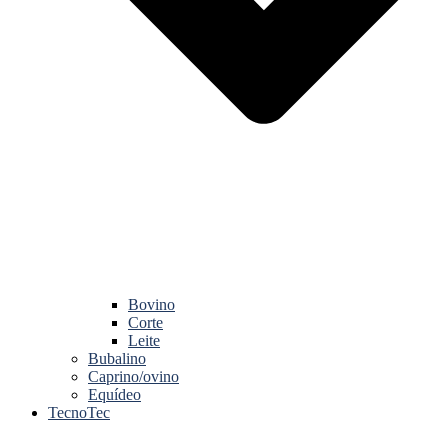
Bovino
Corte
Leite
Bubalino
Caprino/ovino
Equídeo
TecnoTec