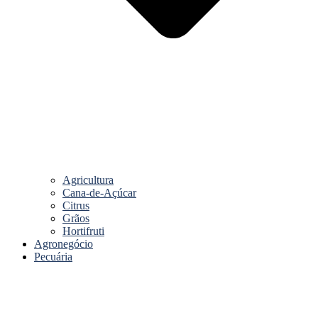
Agricultura
Cana-de-Açúcar
Citrus
Grãos
Hortifruti
Agronegócio
Pecuária