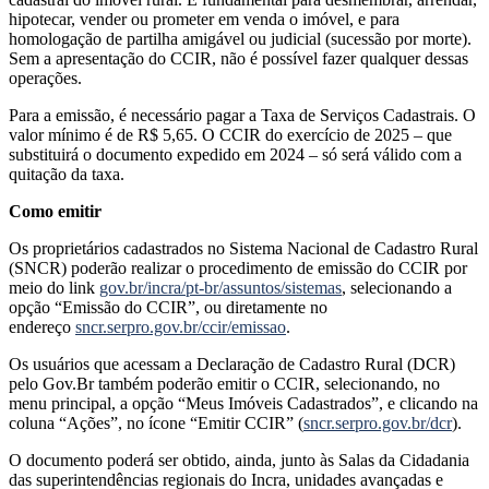
hipotecar, vender ou prometer em venda o imóvel, e para
homologação de partilha amigável ou judicial (sucessão por morte).
Sem a apresentação do CCIR, não é possível fazer qualquer dessas
operações.
Para a emissão, é necessário pagar a Taxa de Serviços Cadastrais. O
valor mínimo é de R$ 5,65. O CCIR do exercício de 2025 – que
substituirá o documento expedido em 2024 – só será válido com a
quitação da taxa.
Como emitir
Os proprietários cadastrados no Sistema Nacional de Cadastro Rural
(SNCR) poderão realizar o procedimento de emissão do CCIR por
meio do link
gov.br/incra/pt-br/assuntos/sistemas
, selecionando a
opção “Emissão do CCIR”, ou diretamente no
endereço
sncr.serpro.gov.br/ccir/emissao
.
Os usuários que acessam a Declaração de Cadastro Rural (DCR)
pelo Gov.Br também poderão emitir o CCIR, selecionando, no
menu principal, a opção “Meus Imóveis Cadastrados”, e clicando na
coluna “Ações”, no ícone “Emitir CCIR” (
sncr.serpro.gov.br/dcr
).
O documento poderá ser obtido, ainda, junto às Salas da Cidadania
das superintendências regionais do Incra, unidades avançadas e