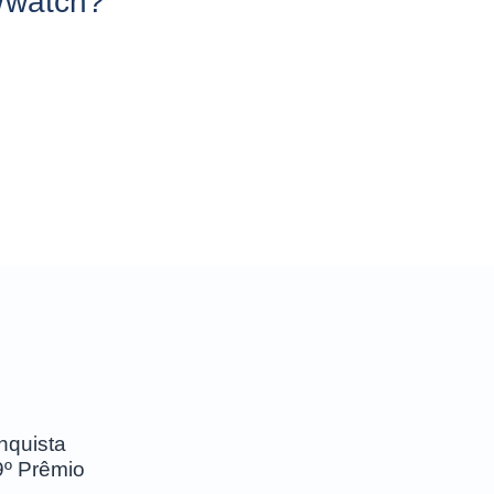
/watch?
nquista
9º Prêmio