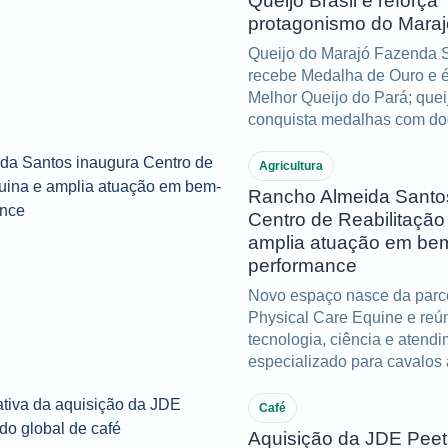
Queijo Brasil e reforça
protagonismo do Maraj
Queijo do Marajó Fazenda S
recebe Medalha de Ouro e é 
Melhor Queijo do Pará; que
conquista medalhas com doc
manteiga de búfala.
Agricultura
Rancho Almeida Santo
Centro de Reabilitação
amplia atuação em bem
performance
Novo espaço nasce da parc
Physical Care Equine e reú
tecnologia, ciência e atend
especializado para cavalos 
atletas
Café
Aquisição da JDE Peet