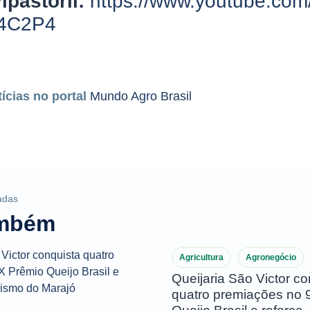
ipastoril:
https://www.youtube.com
P4C2P4
tícias no portal
Mundo Agro Brasil
adas
ambém
Agricultura
Agronegócio
Queijaria São Victor co
quatro premiações no 