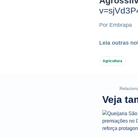
Agrossilv
v=sjVd3
Por Embrapa
Leia outras no
Agricultura
Relacion
Veja t