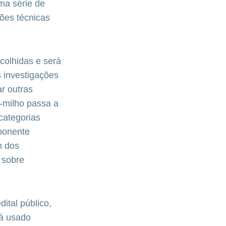
ma série de
ões técnicas
colhidas e será
s investigações
r outras
a-milho passa a
 categorias
ponente
m dos
 sobre
ital público,
rá usado