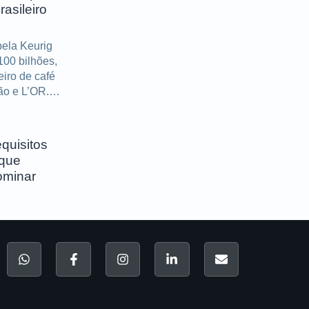
rasileiro
pela Keurig
100 bilhões,
eiro de café
ão e L’OR.
anças após a
quisitos
 que
ominar