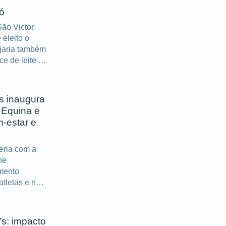
ó
ão Victor
eleito o
ijaria também
e de leite e
s inaugura
 Equina e
-estar e
eria com a
ne
imento
atletas e não
’s: impacto