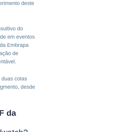
erimento deste
sultivo do
dade em eventos
s da Embrapa
ração de
ntável.
, duas cotas
segmento, desde
F da