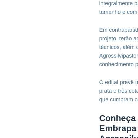
integralmente 
tamanho e com a
Em contrapartid
projeto, terão 
técnicos, além
Agrossilvipasto
conhecimento pa
O edital prevê 
prata e três co
que cumpram os 
Conheça 
Embrapa