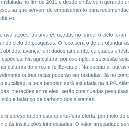
i instalada no fim de 2011 e desde então vem gerando u
pesquisa que servem de embasamento para recomendaç
dutivo.
 avaliações, as árvores usadas no primeiro ciclo foram 
undo ciclo de pesquisas. O foco será o de aprofundar a
á obtidos, avançar em dados ainda não coletados e testa
 espécies. Na agricultura, por exemplo, a sucessão soj
 as culturas do arroz e feijão-caupi. Na pecuária, outras
ivelmente outras raças poderão ser testadas. Já no com
 do eucalipto, a teca também será estudada na ILPF. Alé
das interações entre eles, serão continuadas pesquisas
 solo e balanço de carbono dos sistemas.
erá apresentado nesta quarta-feira oferta, por meio de ed
ínio às instituições interessadas. O valor arrecadado se