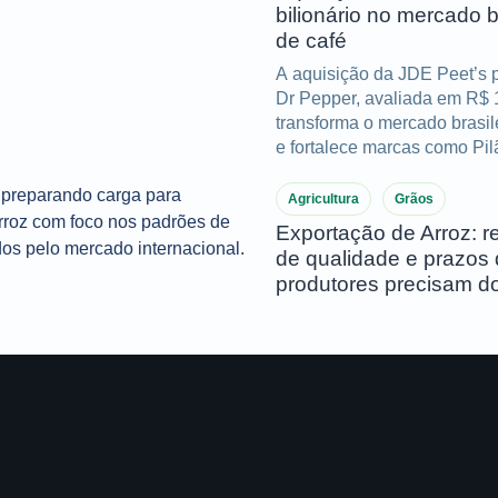
bilionário no mercado b
de café
A aquisição da JDE Peet’s 
Dr Pepper, avaliada em R$ 
transforma o mercado brasil
e fortalece marcas como Pil
Entenda os impactos e mud
transação bilionária.
Agricultura
Grãos
Exportação de Arroz: re
de qualidade e prazos
produtores precisam d