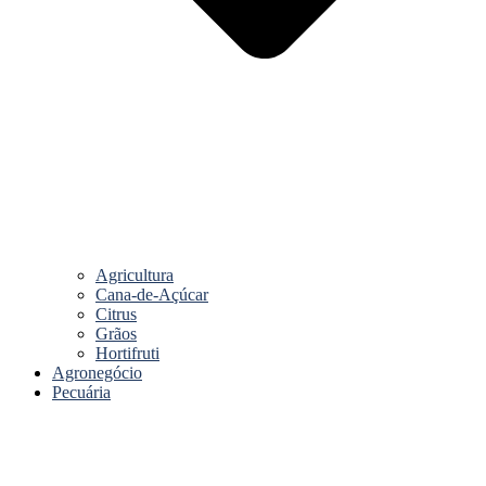
Agricultura
Cana-de-Açúcar
Citrus
Grãos
Hortifruti
Agronegócio
Pecuária