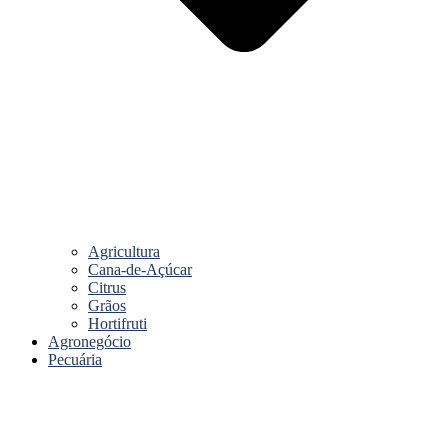
Agricultura
Cana-de-Açúcar
Citrus
Grãos
Hortifruti
Agronegócio
Pecuária