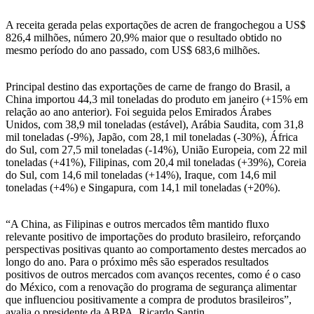
A receita gerada pelas exportações de acren de frangochegou a US$
826,4 milhões, número 20,9% maior que o resultado obtido no
mesmo período do ano passado, com US$ 683,6 milhões.
Principal destino das exportações de carne de frango do Brasil, a
China importou 44,3 mil toneladas do produto em janeiro (+15% em
relação ao ano anterior). Foi seguida pelos Emirados Árabes
Unidos, com 38,9 mil toneladas (estável), Arábia Saudita, com 31,8
mil toneladas (-9%), Japão, com 28,1 mil toneladas (-30%), África
do Sul, com 27,5 mil toneladas (-14%), União Europeia, com 22 mil
toneladas (+41%), Filipinas, com 20,4 mil toneladas (+39%), Coreia
do Sul, com 14,6 mil toneladas (+14%), Iraque, com 14,6 mil
toneladas (+4%) e Singapura, com 14,1 mil toneladas (+20%).
“A China, as Filipinas e outros mercados têm mantido fluxo
relevante positivo de importações do produto brasileiro, reforçando
perspectivas positivas quanto ao comportamento destes mercados ao
longo do ano. Para o próximo mês são esperados resultados
positivos de outros mercados com avanços recentes, como é o caso
do México, com a renovação do programa de segurança alimentar
que influenciou positivamente a compra de produtos brasileiros”,
avalia o presidente da ABPA, Ricardo Santin.