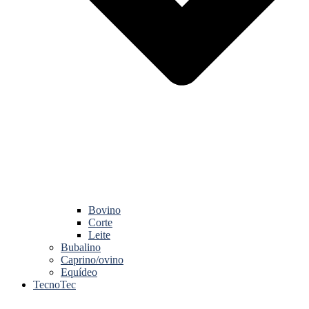
Bovino
Corte
Leite
Bubalino
Caprino/ovino
Equídeo
TecnoTec