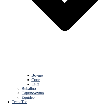
Bovino
Corte
Leite
Bubalino
Caprino/ovino
Equídeo
TecnoTec