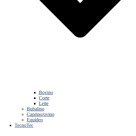
Bovino
Corte
Leite
Bubalino
Caprino/ovino
Equídeo
TecnoTec