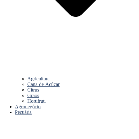
Agricultura
Cana-de-Açúcar
Citrus
Grãos
Hortifruti
Agronegócio
Pecuária