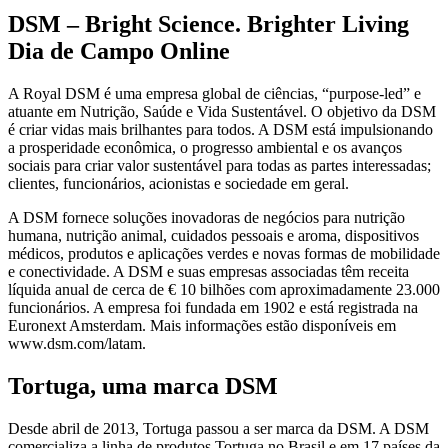
DSM – Bright Science. Brighter Living
Dia de Campo Online
A Royal DSM é uma empresa global de ciências, “purpose-led” e
atuante em Nutrição, Saúde e Vida Sustentável. O objetivo da DSM
é criar vidas mais brilhantes para todos. A DSM está impulsionando
a prosperidade econômica, o progresso ambiental e os avanços
sociais para criar valor sustentável para todas as partes interessadas;
clientes, funcionários, acionistas e sociedade em geral.
A DSM fornece soluções inovadoras de negócios para nutrição
humana, nutrição animal, cuidados pessoais e aroma, dispositivos
médicos, produtos e aplicações verdes e novas formas de mobilidade
e conectividade. A DSM e suas empresas associadas têm receita
líquida anual de cerca de € 10 bilhões com aproximadamente 23.000
funcionários. A empresa foi fundada em 1902 e está registrada na
Euronext Amsterdam. Mais informações estão disponíveis em
www.dsm.com/latam.
Tortuga, uma marca DSM
Desde abril de 2013, Tortuga passou a ser marca da DSM. A DSM
comercializa a linha de produtos Tortuga no Brasil e em 17 países da