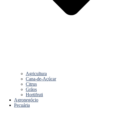
Agricultura
Cana-de-Açúcar
Citrus
Grãos
Hortifruti
Agronegócio
Pecuária