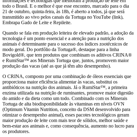
informações e tecnologias que melhoram a produção de leite em
todo o Brasil. E o melhor é que esse encontro, marcado para o dia
21 de outubro, quinta-feira, às 18h, é aberto a todos, já que será
transmitido ao vivo pelos canais da Tortuga no YouTube (link),
Embrapa Gado de Leite e Repileite.
Quando se fala em produção leiteira de elevado padrão, a adoção da
tecnologia é um ponto essencial e a atenção para a nutrição dos
animais é determinante para o sucesso dos índices zootécnicos de
modo geral. Do portfólio da Tortuga®, destaque para a linha
Bovigold®, que tem produtos que combinam os aditivos CRINA®
e RumiStar™ aos Minerais Tortuga que, juntos, promovem maior
produção das vacas (até as que já têm alto desempenho).
O CRINA, composto por uma combinação de óleos essenciais que
proporciona maior eficiência alimentar às vacas, substitui os
antibióticos na nutrição dos animais. Já o RumiStar™, a primeira
enzima utilizada na nutrição de ruminantes, promove maior digestão
do amido e da dieta como um todo. Combinado com os Minerais
Tortuga de alta biodisponibilidade às vitaminas em níveis OVN
(Optimum Vitamin Nutrition, conceito da DSM desenvolvido para
otimizar o desempenho animal), esses pacotes tecnológicos geram
maior produção de leite com mais teor de sólidos, melhor saúde e
bem-estar aos animais e, como consequência, aumento no lucro para
os produtores.