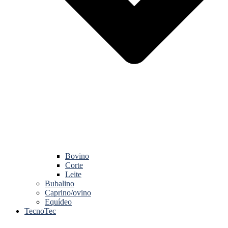
Bovino
Corte
Leite
Bubalino
Caprino/ovino
Equídeo
TecnoTec