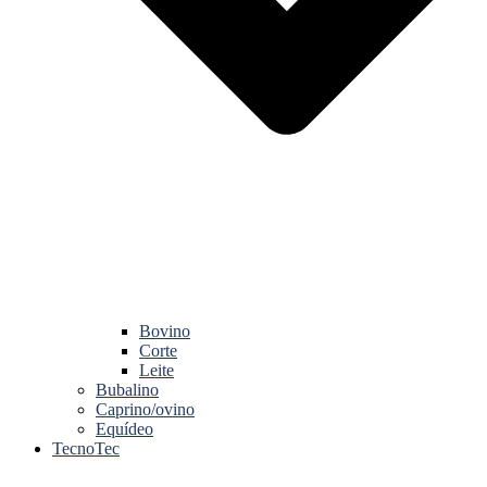
Bovino
Corte
Leite
Bubalino
Caprino/ovino
Equídeo
TecnoTec