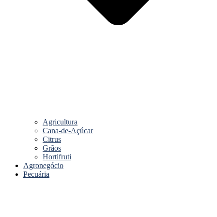
Agricultura
Cana-de-Açúcar
Citrus
Grãos
Hortifruti
Agronegócio
Pecuária