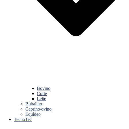
Bovino
Corte
Leite
Bubalino
Caprino/ovino
Equídeo
TecnoTec