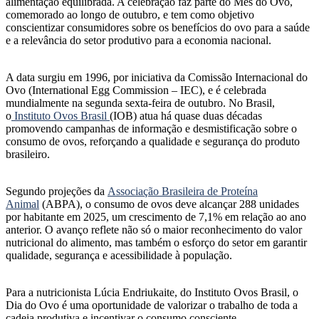
alimentação equilibrada. A celebração faz parte do Mês do Ovo,
comemorado ao longo de outubro, e tem como objetivo
conscientizar consumidores sobre os benefícios do ovo para a saúde
e a relevância do setor produtivo para a economia nacional.
A data surgiu em 1996, por iniciativa da Comissão Internacional do
Ovo (International Egg Commission – IEC), e é celebrada
mundialmente na segunda sexta-feira de outubro. No Brasil,
o
Instituto Ovos Brasil
(IOB) atua há quase duas décadas
promovendo campanhas de informação e desmistificação sobre o
consumo de ovos, reforçando a qualidade e segurança do produto
brasileiro.
Segundo projeções da
Associação Brasileira de Proteína
Animal
(ABPA), o consumo de ovos deve alcançar 288 unidades
por habitante em 2025, um crescimento de 7,1% em relação ao ano
anterior. O avanço reflete não só o maior reconhecimento do valor
nutricional do alimento, mas também o esforço do setor em garantir
qualidade, segurança e acessibilidade à população.
Para a nutricionista Lúcia Endriukaite, do Instituto Ovos Brasil, o
Dia do Ovo é uma oportunidade de valorizar o trabalho de toda a
cadeia produtiva e incentivar o consumo consciente.