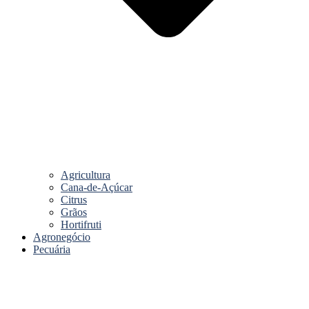
Agricultura
Cana-de-Açúcar
Citrus
Grãos
Hortifruti
Agronegócio
Pecuária