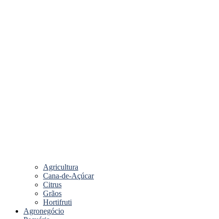
Agricultura
Cana-de-Açúcar
Citrus
Grãos
Hortifruti
Agronegócio