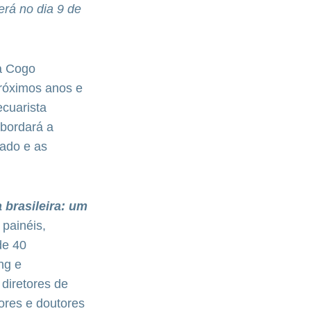
erá no dia 9 de
a Cogo
próximos anos e
ecuarista
abordará a
ado e as
brasileira: um
 painéis,
de 40
ng e
diretores de
ores e doutores