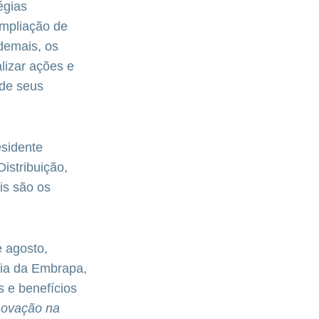
égias
ampliação de
Ademais, os
lizar ações e
 de seus
esidente
istribuição,
is são os
e agosto,
cia da Embrapa,
 e benefícios
novação na