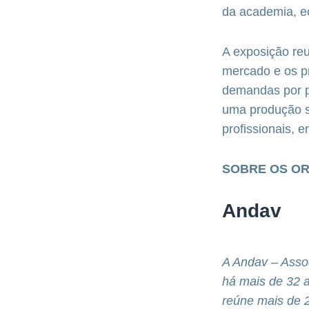
da academia, ec
A exposição re
mercado e os pr
demandas por pr
uma produção su
profissionais, e
SOBRE OS O
Andav
A Andav – Assoc
há mais de 32 a
reúne mais de 2