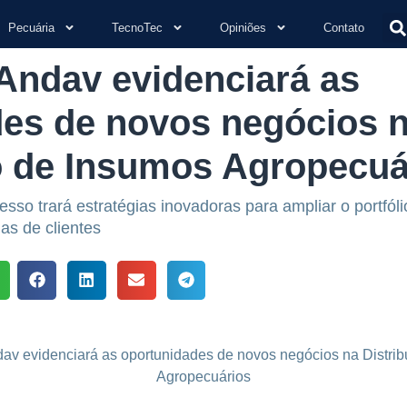
Pecuária
TecnoTec
Opiniões
Contato
Andav evidenciará as
des de novos negócios 
o de Insumos Agropecuá
sso trará estratégias inovadoras para ampliar o portfóli
as de clientes