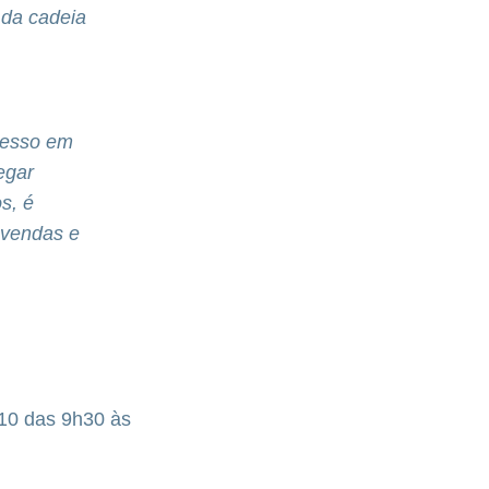
 da cadeia
cesso em
egar
s, é
 vendas e
 10 das 9h30 às