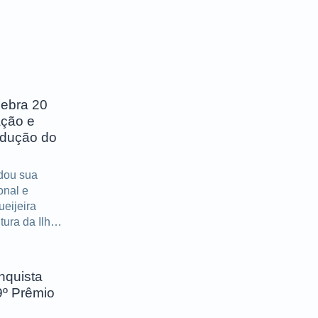
lebra 20
ação e
odução do
idou sua
onal e
ueijeira
tura da Ilha
portantes
s décadas
nquista
9º Prêmio