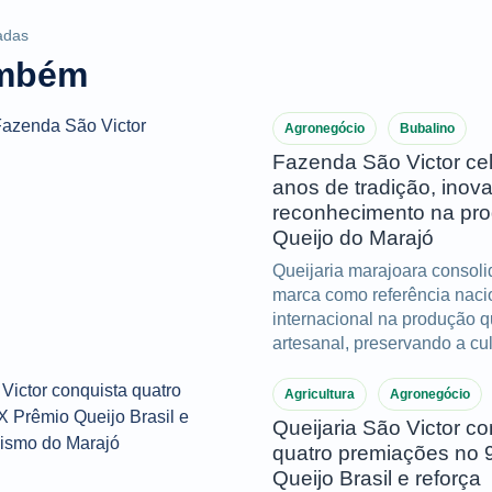
adas
ambém
Agronegócio
Bubalino
Fazenda São Victor ce
anos de tradição, inov
reconhecimento na pr
Queijo do Marajó
Queijaria marajoara consol
marca como referência naci
internacional na produção q
artesanal, preservando a cul
do Marajó e acumulando im
conquistas ao longo de dua
Agricultura
Agronegócio
Queijaria São Victor co
quatro premiações no 
Queijo Brasil e reforça