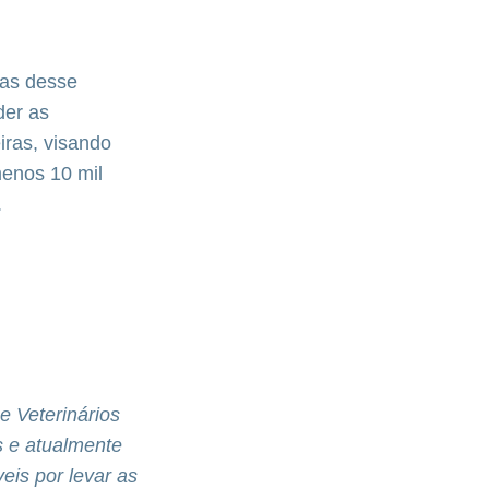
ias desse
der as
iras, visando
menos 10 mil
.
e Veterinários
s e atualmente
eis por levar as