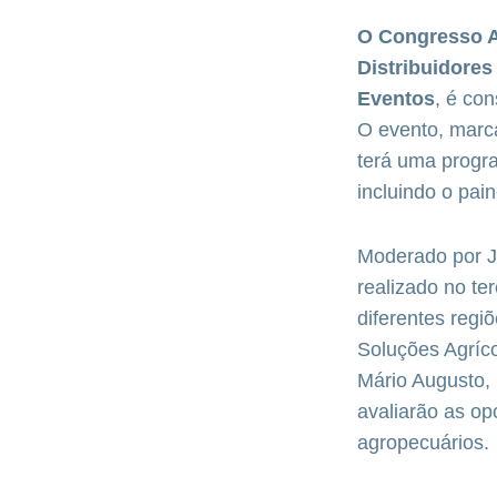
O Congresso 
Distribuidores
Eventos
, é co
O evento, marc
terá uma progr
incluindo o pai
Moderado por Ju
realizado no ter
diferentes regiõ
Soluções Agríco
Mário Augusto,
avaliarão as op
agropecuários.