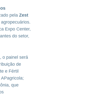
dos
zado pela
Zest
s agropecuários.
ca Expo Center,
ntes do setor,
 o painel será
ribuição de
e e Fértil
 APagricola;
ônia, que
os