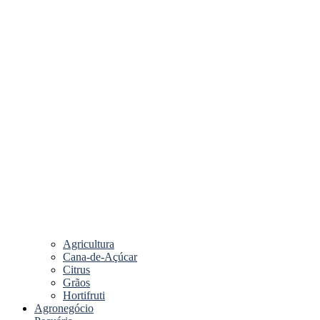
Agricultura
Cana-de-Açúcar
Citrus
Grãos
Hortifruti
Agronegócio