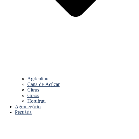
Agricultura
Cana-de-Açúcar
Citrus
Grãos
Hortifruti
Agronegócio
Pecuária