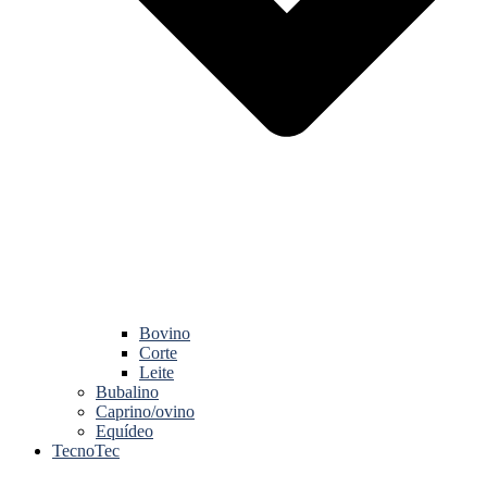
Bovino
Corte
Leite
Bubalino
Caprino/ovino
Equídeo
TecnoTec