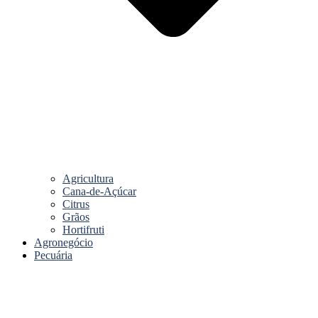
Agricultura
Cana-de-Açúcar
Citrus
Grãos
Hortifruti
Agronegócio
Pecuária