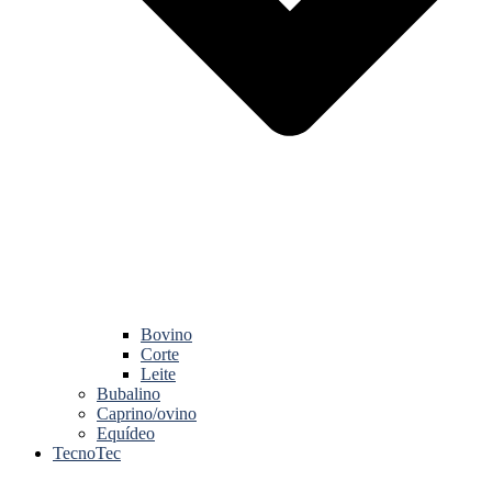
Bovino
Corte
Leite
Bubalino
Caprino/ovino
Equídeo
TecnoTec