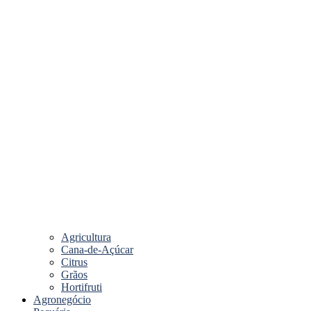
Agricultura
Cana-de-Açúcar
Citrus
Grãos
Hortifruti
Agronegócio