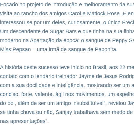
Focado no projeto de introdução e melhoramento da sua
visita ao rancho dos amigos Carol e Matlock Rose. E ent
interessou-se por um deles, curiosamente, o único Freck
Um descendente de Sugar Bars e que tinha na sua linha
moderno na Apartação da época: o sangue de Peppy Sa
Miss Pepsan – uma irmã de sangue de Peponita.
A história deste sucesso teve início no Brasil, aos 22 
contato com o lendário treinador Jayme de Jesus Rodri
com a sua docilidade e inteligência, mostrando ser um at
conciso, forte, valente, ágil nos movimentos, um espel
do boi, além de ser um amigo insubstituível”, revelou J
se tinha chuva ou não, Sanjay trabalhava sem medo de er
nas apresentações”.