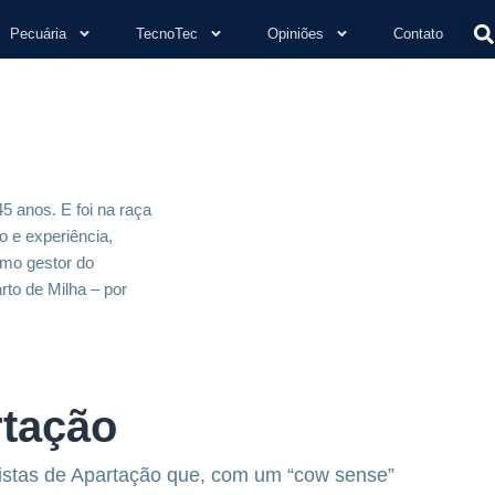
Pecuária
TecnoTec
Opiniões
Contato
5 anos. E foi na raça
o e experiência,
omo gestor do
to de Milha – por
rtação
 pistas de Apartação que, com um “cow sense”