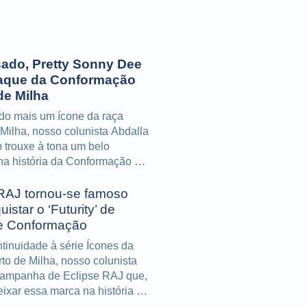
ado, Pretty Sonny Dee
taque da Conformação
de Milha
do mais um ícone da raça
Milha, nosso colunista Abdalla
 trouxe à tona um belo
na história da Conformação ao
 feitos do campeão e produtor
es, Pretty Sonny Dee
 RAJ tornou-se famoso
istar o ‘Futurity’ de
 e Conformação
tinuidade à série Ícones da
to de Milha, nosso colunista
campanha de Eclipse RAJ que,
ixar essa marca na história da
ém produziu campeões em