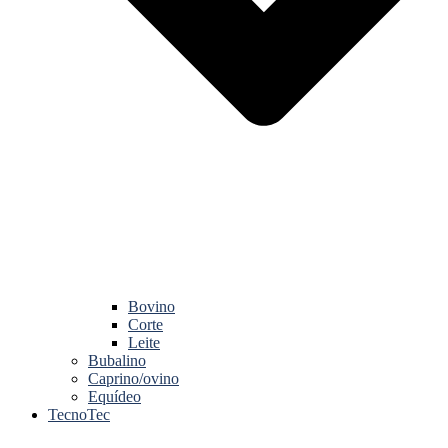
Bovino
Corte
Leite
Bubalino
Caprino/ovino
Equídeo
TecnoTec