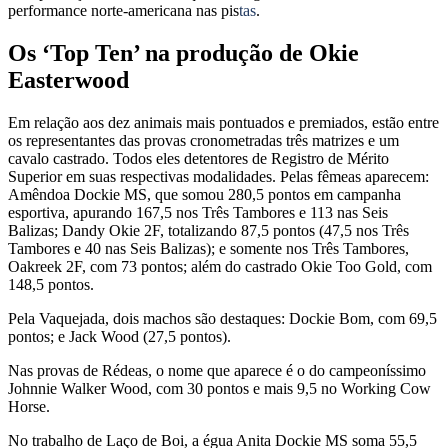
performance norte-americana nas pis
tas
.
Os ‘Top Ten’ na produção de Okie
Easterwood
Em relação aos dez animais mais pontuados e premiados, estão entre
os representantes das provas cronometradas três matrizes e um
cavalo castrado. Todos eles detentores de Registro de Mérito
Superior em suas respectivas modalidades. Pelas fêmeas aparecem:
Amêndoa Dockie MS, que somou 280,5 pontos em campanha
esportiva, apurando 167,5 nos Três Tambores e 113 nas Seis
Balizas; Dandy Okie 2F, totalizando 87,5 pontos (47,5 nos Três
Tambores e 40 nas Seis Balizas); e somente nos Três Tambores,
Oakreek 2F, com 73 pontos; além do castrado Okie Too Gold, com
148,5 pontos.
Pela Vaquejada, dois machos são destaques: Dockie Bom, com 69,5
pontos; e Jack Wood (27,5 pontos).
Nas provas de Rédeas, o nome que aparece é o do campeoníssimo
Johnnie Walker Wood, com 30 pontos e mais 9,5 no Working Cow
Horse.
No trabalho de Laço de Boi, a égua Anita Dockie MS soma 55,5