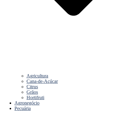
Agricultura
Cana-de-Açúcar
Citrus
Grãos
Hortifruti
Agronegócio
Pecuária