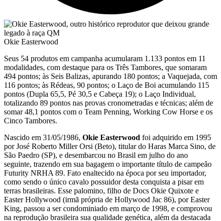
Okie Easterwood
Seus 54 produtos em campanha acumularam 1.133 pontos em 11
modalidades, com destaque para os Três Tambores, que somaram
494 pontos; às Seis Balizas, apurando 180 pontos; a Vaquejada, com
116 pontos; às Rédeas, 90 pontos; o Laço de Boi acumulando 115
pontos (Dupla 65,5, Pé 30,5 e Cabeça 19); o Laço Individual,
totalizando 89 pontos nas provas cronometradas e técnicas; além de
somar 48,1 pontos com o Team Penning, Working Cow Horse e os
Cinco Tambores.
Nascido em 31/05/1986,
Okie Easterwood
foi adquirido em 1995
por José Roberto Miller Orsi (Beto), titular do Haras Marca Sino, de
São Paedro (SP), e desembarcou no Brasil em julho do ano
seguinte, trazendo em sua bagagem o importante título de campeão
Futurity NRHA 89. Fato enaltecido na época por seu importador,
como sendo o único cavalo possuidor desta conquista a pisar em
terras brasileiras. Esse palomino, filho de Docs Okie Quixote e
Easter Hollywood (irmã própria de Hollywood Jac 86), por Easter
King, passou a ser condominiado em março de 1998, e comprovou
na reprodução brasileira sua qualidade genética, além da destacada