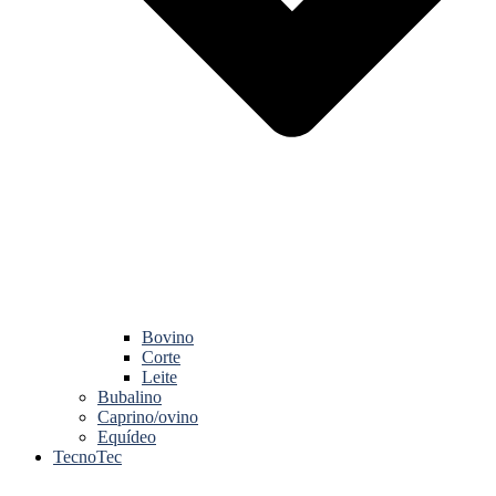
Bovino
Corte
Leite
Bubalino
Caprino/ovino
Equídeo
TecnoTec