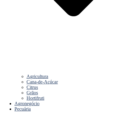
Agricultura
Cana-de-Açúcar
Citrus
Grãos
Hortifruti
Agronegócio
Pecuária