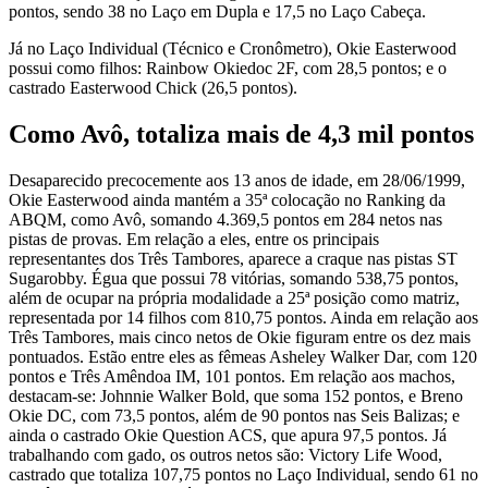
pontos, sendo 38 no Laço em Dupla e 17,5 no Laço Cabeça.
Já no Laço Individual (Técnico e Cronômetro), Okie Easterwood
possui como filhos: Rainbow Okiedoc 2F, com 28,5 pontos; e o
castrado Easterwood Chick (26,5 pontos).
Como Avô, totaliza mais de 4,3 mil pontos
Desaparecido precocemente aos 13 anos de idade, em 28/06/1999,
Okie Easterwood ainda mantém a 35ª colocação no Ranking da
ABQM, como Avô, somando 4.369,5 pontos em 284 netos nas
pistas de provas. Em relação a eles, entre os principais
representantes dos Três Tambores, aparece a craque nas pistas ST
Sugarobby. Égua que possui 78 vitórias, somando 538,75 pontos,
além de ocupar na própria modalidade a 25ª posição como matriz,
representada por 14 filhos com 810,75 pontos. Ainda em relação aos
Três Tambores, mais cinco netos de Okie figuram entre os dez mais
pontuados. Estão entre eles as fêmeas Asheley Walker Dar, com 120
pontos e Três Amêndoa IM, 101 pontos. Em relação aos machos,
destacam-se: Johnnie Walker Bold, que soma 152 pontos, e Breno
Okie DC, com 73,5 pontos, além de 90 pontos nas Seis Balizas; e
ainda o castrado Okie Question ACS, que apura 97,5 pontos. Já
trabalhando com gado, os outros netos são: Victory Life Wood,
castrado que totaliza 107,75 pontos no Laço Individual, sendo 61 no