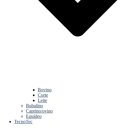
Bovino
Corte
Leite
Bubalino
Caprino/ovino
Equídeo
TecnoTec