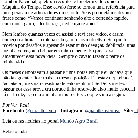
Tambor Nacional, quebrou recordes e foi eternizado como a
Máquina do Tempo. Esse cavalo forte se tornou uma referência para
uma geração de admiradores do esporte. Seus proprietários diziam
frases como: “Vamos continuar sonhando alto e correndo rápido,
com muita garra, talento, raça, dedicação e amor.”
Nem lembro quantas vezes eu assisti e revi esse vídeo, e assim
começou a brotar na minha cabeça um novo objetivo. Sempre fui
movida por desafios e apesar de estar muito devagar, debilitada, uma
luzinha começou a brilhar em minha mente. Eu precisava
amadurecer essa nova ideia. Sempre o cavalo fazendo parte da
minha vida.
Os meses demoravam a passar e tinha horas em que eu achava que
não ia aguentar ficar mais na mesma posição. Eu estava ‘quadrada’,
‘achatada’, mas não desistiria de jeito nenhum! Se Deus me fez
passar por essa prova era porque tinha reservado algo muito especial
lá na frente, isso era a minha maior certeza, o que viria a seguir.
Po
r
Veri Real
Facebook:
@paraatletaveri
|
Instagram:
@paratletaverireal
|
Site:
ht
Leia outras notícias no portal
Mundo Agro Brasil
Relacionadas