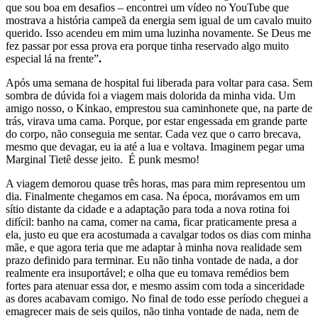
que sou boa em desafios – encontrei um vídeo no YouTube que
mostrava a história campeã da energia sem igual de um cavalo muito
querido. Isso acendeu em mim uma luzinha novamente. Se Deus me
fez passar por essa prova era porque tinha reservado algo muito
especial lá na frente”
.
Após uma semana de hospital fui liberada para voltar para casa. Sem
sombra de dúvida foi a viagem mais dolorida da minha vida. Um
amigo nosso, o Kinkao, emprestou sua caminhonete que, na parte de
trás, virava uma cama. Porque, por estar engessada em grande parte
do corpo, não conseguia me sentar. Cada vez que o carro brecava,
mesmo que devagar, eu ia até a lua e voltava. Imaginem pegar uma
Marginal Tietê desse jeito. É punk mesmo!
A viagem demorou quase três horas, mas para mim representou um
dia. Finalmente chegamos em casa. Na época, morávamos em um
sítio distante da cidade e a adaptação para toda a nova rotina foi
difícil: banho na cama, comer na cama, ficar praticamente presa a
ela, justo eu que era acostumada a cavalgar todos os dias com minha
mãe, e que agora teria que me adaptar à minha nova realidade sem
prazo definido para terminar. Eu não tinha vontade de nada, a dor
realmente era insuportável; e olha que eu tomava remédios bem
fortes para atenuar essa dor, e mesmo assim com toda a sinceridade
as dores acabavam comigo. No final de todo esse período cheguei a
emagrecer mais de seis quilos, não tinha vontade de nada, nem de