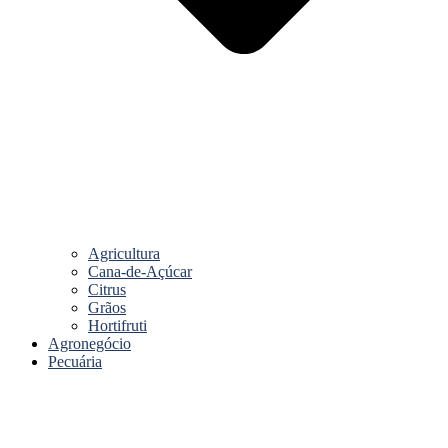
Agricultura
Cana-de-Açúcar
Citrus
Grãos
Hortifruti
Agronegócio
Pecuária