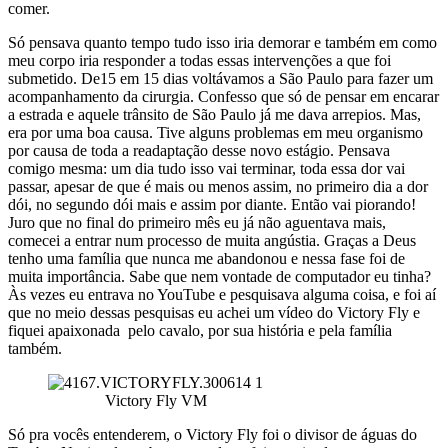
comer.
Só pensava quanto tempo tudo isso iria demorar e também em como
meu corpo iria responder a todas essas intervenções a que foi
submetido. De15 em 15 dias voltávamos a São Paulo para fazer um
acompanhamento da cirurgia. Confesso que só de pensar em encarar
a estrada e aquele trânsito de São Paulo já me dava arrepios. Mas,
era por uma boa causa. Tive alguns problemas em meu organismo
por causa de toda a readaptação desse novo estágio. Pensava
comigo mesma: um dia tudo isso vai terminar, toda essa dor vai
passar, apesar de que é mais ou menos assim, no primeiro dia a dor
dói, no segundo dói mais e assim por diante. Então vai piorando!
Juro que no final do primeiro mês eu já não aguentava mais,
comecei a entrar num processo de muita angústia. Graças a Deus
tenho uma família que nunca me abandonou e nessa fase foi de
muita importância. Sabe que nem vontade de computador eu tinha?
Às vezes eu entrava no YouTube e pesquisava alguma coisa, e foi aí
que no meio dessas pesquisas eu achei um vídeo do Victory Fly e
fiquei apaixonada pelo cavalo, por sua história e pela família
também.
Victory Fly VM
Só pra vocês entenderem, o Victory Fly foi o divisor de águas do