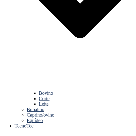
Bovino
Corte
Leite
Bubalino
Caprino/ovino
Equídeo
TecnoTec