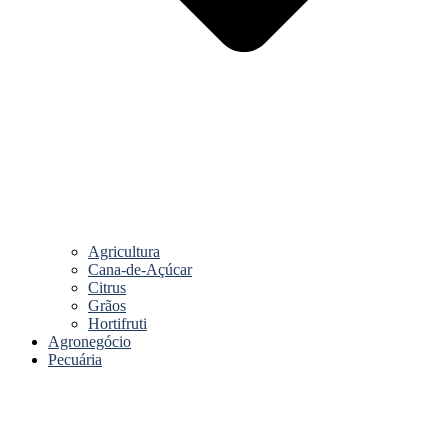
Agricultura
Cana-de-Açúcar
Citrus
Grãos
Hortifruti
Agronegócio
Pecuária