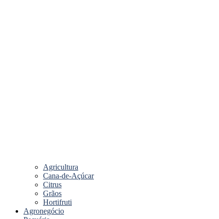
Agricultura
Cana-de-Açúcar
Citrus
Grãos
Hortifruti
Agronegócio